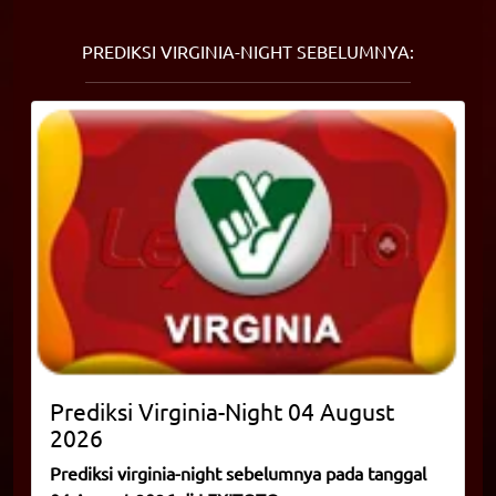
PREDIKSI VIRGINIA-NIGHT SEBELUMNYA:
Prediksi
Virginia-Night
04 August
2026
Prediksi virginia-night sebelumnya pada tanggal