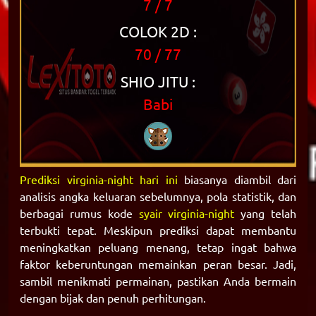
7 / 7
COLOK 2D :
70 / 77
SHIO JITU :
Babi
Prediksi virginia-night hari ini
biasanya diambil dari
analisis angka keluaran sebelumnya, pola statistik, dan
berbagai rumus kode
syair virginia-night
yang telah
terbukti tepat. Meskipun prediksi dapat membantu
meningkatkan peluang menang, tetap ingat bahwa
faktor keberuntungan memainkan peran besar. Jadi,
sambil menikmati permainan, pastikan Anda bermain
dengan bijak dan penuh perhitungan.