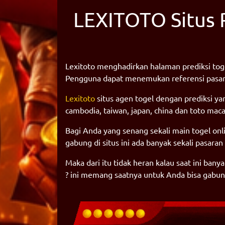
LEXITOTO Situs R
Lexitoto menghadirkan halaman prediksi tog
Pengguna dapat menemukan referensi pasaran
Lexitoto
situs agen togel dengan prediksi yan
cambodia, taiwan, japan, china dan toto maca
Bagi Anda yang senang sekali main togel onl
gabung di situs ini ada banyak sekali pasara
Maka dari itu tidak heran kalau saat ini ba
? ini memang saatnya untuk Anda bisa gabun