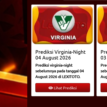
inia-Night
Prediksi
Virginia-Night
Pr
026
04 August 2026
03
night
Prediksi virginia-night
Pred
tanggal 05
sebelumnya pada tanggal 04
seb
EXITOTO.
August 2026 di LEXITOTO.
Aug
rediksi
Lihat Prediksi