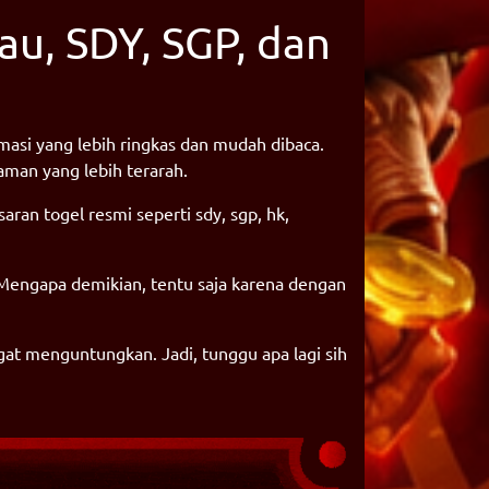
au, SDY, SGP, dan
asi yang lebih ringkas dan mudah dibaca.
man yang lebih terarah.
aran togel resmi seperti sdy, sgp, hk,
. Mengapa demikian, tentu saja karena dengan
gat menguntungkan. Jadi, tunggu apa lagi sih