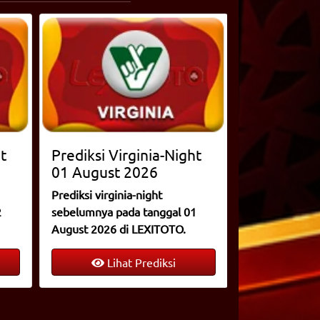
t
Prediksi
Virginia-Night
Prediksi
Vi
01 August 2026
31 July 20
Prediksi virginia-night
Prediksi virgin
2
sebelumnya pada tanggal 01
sebelumnya pa
August 2026 di LEXITOTO.
July 2026 di 
Lihat Prediksi
Liha