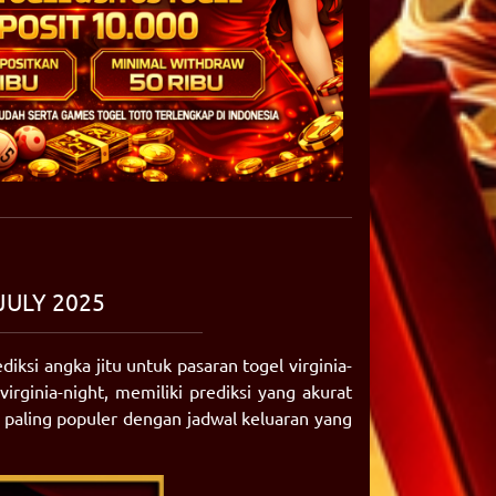
JULY 2025
ksi angka jitu untuk pasaran togel virginia-
irginia-night, memiliki prediksi yang akurat
 paling populer dengan jadwal keluaran yang