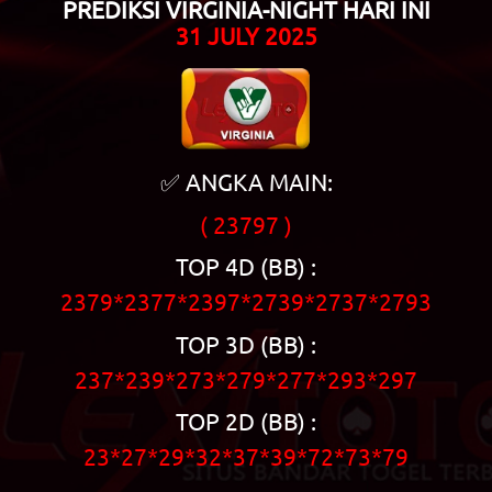
PREDIKSI VIRGINIA-NIGHT HARI INI
31 JULY 2025
✅ ANGKA MAIN:
( 23797 )
TOP 4D (BB) :
2379*2377*2397*2739*2737*2793
TOP 3D (BB) :
237*239*273*279*277*293*297
TOP 2D (BB) :
23*27*29*32*37*39*72*73*79