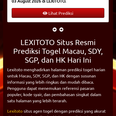
03 August 2026 di LEXITOTO.
Lihat Prediksi
LEXITOTO Situs Resmi
Prediksi Togel Macau, SDY,
SGP, dan HK Hari Ini
Lexitoto menghadirkan halaman prediksi togel harian
untuk Macau, SDY, SGP, dan HK dengan susunan
informasi yang lebih ringkas dan mudah dibaca.
Pengguna dapat menemukan referensi pasaran
populer, kode syair, dan pembahasan singkat dalam
satu halaman yang lebih terarah.
Lexitoto
situs agen togel dengan prediksi yang akurat