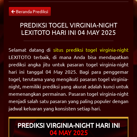
Beranda Prediksi
PREDIKSI TOGEL VIRGINIA-NIGHT
LEXITOTO HARI INI 04 MAY 2025
Selamat datang di
situs prediksi togel virginia-night
LEXITOTO terbaik, di mana Anda bisa mendapatkan
prediksi angka jitu untuk pasaran togel virginia-night
hari ini tanggal 04 May 2025. Bagi para penggemar
togel, terutama yang mengikuti pasaran togel virginia-
night, memiliki prediksi yang akurat adalah kunci untuk
memenangkan permainan. Pasaran togel virginia-night
menjadi salah satu pasaran yang paling populer dengan
jadwal keluaran yang konsisten setiap hari.
PREDIKSI VIRGINIA-NIGHT HARI INI
04 MAY 2025