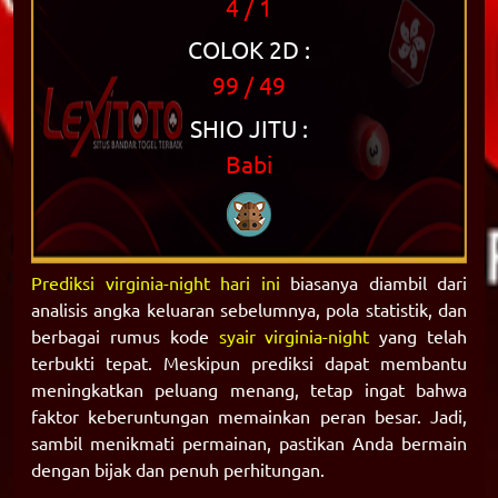
4 / 1
COLOK 2D :
99 / 49
SHIO JITU :
Babi
Prediksi virginia-night hari ini
biasanya diambil dari
analisis angka keluaran sebelumnya, pola statistik, dan
berbagai rumus kode
syair virginia-night
yang telah
terbukti tepat. Meskipun prediksi dapat membantu
meningkatkan peluang menang, tetap ingat bahwa
faktor keberuntungan memainkan peran besar. Jadi,
sambil menikmati permainan, pastikan Anda bermain
dengan bijak dan penuh perhitungan.