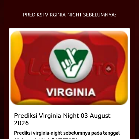
PREDIKSI VIRGINIA-NIGHT SEBELUMNYA:
Prediksi
Virginia-Night
03 August
2026
Prediksi virginia-night sebelumnya pada tanggal