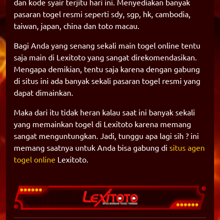
dan kode syair terjitu hari ini. Menyediakan banyak
pasaran togel resmi seperti sdy, sgp, hk, cambodia,
taiwan, japan, china dan toto macau.
Bagi Anda yang senang sekali main togel online tentu
saja main di Lexitoto yang sangat direkomendasikan.
Mengapa demikian, tentu saja karena dengan gabung
di situs ini ada banyak sekali pasaran togel resmi yang
dapat dimainkan.
Maka dari itu tidak heran kalau saat ini banyak sekali
yang memainkan togel di Lexitoto karena memang
sangat menguntungkan. Jadi, tunggu apa lagi sih ? ini
memang saatnya untuk Anda bisa gabung di
situs agen
togel online
Lexitoto.