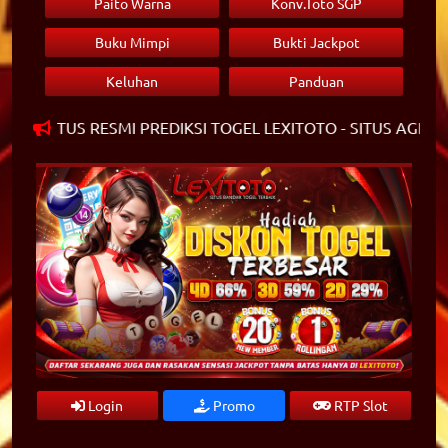
Paito Warna
Konv.Toto SGP
Buku Mimpi
Bukti Jackpot
Keluhan
Panduan
DI SITUS RESMI PREDIKSI TOGEL LEXITOTO - SITUS AGEN 
Login
Promo
RTP Slot