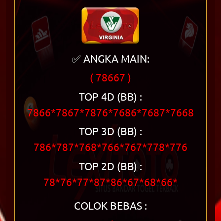
✅ ANGKA MAIN:
( 78667 )
TOP 4D (BB) :
7866*7867*7876*7686*7687*7668
TOP 3D (BB) :
786*787*768*766*767*778*776
TOP 2D (BB) :
78*76*77*87*86*67*68*66*
COLOK BEBAS :