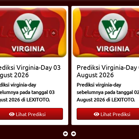
ediksi
Virginia-Day
03
Prediksi
Virginia-Day
gust 2026
August 2026
diksi virginia-day
Prediksi virginia-day
elumnya pada tanggal 03
sebelumnya pada tanggal 0
ust 2026 di LEXITOTO.
August 2026 di LEXITOTO.
Lihat Prediksi
Lihat Prediksi