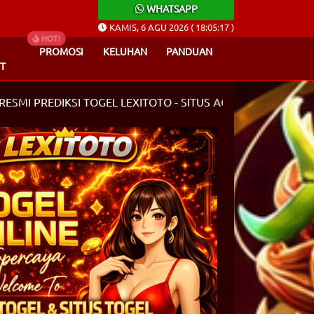
WHATSAPP
KAMIS
, 6 AGU 2026
(
18
:
05
:
18
)
HOT!
PROMOSI
KELUHAN
PANDUAN
T
 PREDIKSI TOGEL LEXITOTO - SITUS AGEN TOGEL DENGAN P