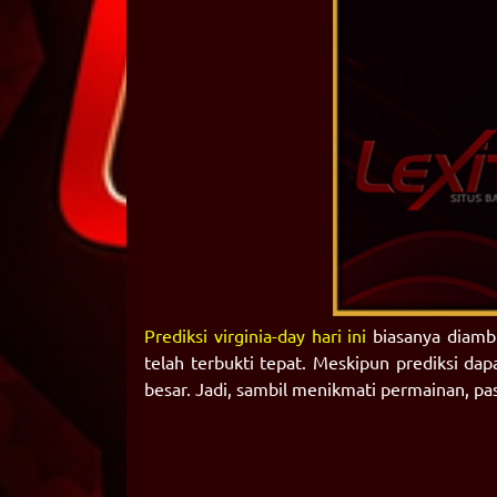
Prediksi virginia-day hari ini
biasanya diambi
telah terbukti tepat. Meskipun prediksi 
besar. Jadi, sambil menikmati permainan, p