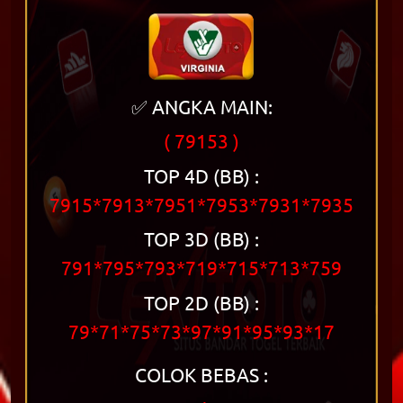
✅ ANGKA MAIN:
( 79153 )
TOP 4D (BB) :
7915*7913*7951*7953*7931*7935
TOP 3D (BB) :
791*795*793*719*715*713*759
TOP 2D (BB) :
79*71*75*73*97*91*95*93*17
COLOK BEBAS :