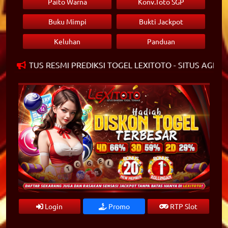
Paito Warna
Konv.Toto SGP
Buku Mimpi
Bukti Jackpot
Keluhan
Panduan
DI SITUS RESMI PREDIKSI TOGEL LEXITOTO - SITUS AGEN 
Login
Promo
RTP Slot