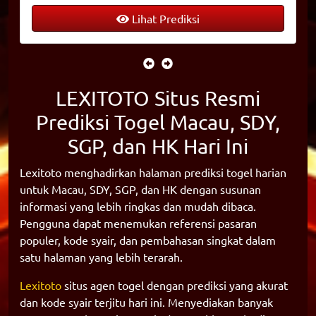
Lihat Prediksi
LEXITOTO Situs Resmi
Prediksi Togel Macau, SDY,
SGP, dan HK Hari Ini
Lexitoto menghadirkan halaman prediksi togel harian
untuk Macau, SDY, SGP, dan HK dengan susunan
informasi yang lebih ringkas dan mudah dibaca.
Pengguna dapat menemukan referensi pasaran
populer, kode syair, dan pembahasan singkat dalam
satu halaman yang lebih terarah.
Lexitoto
situs agen togel dengan prediksi yang akurat
dan kode syair terjitu hari ini. Menyediakan banyak