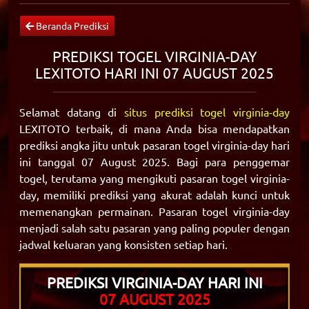
Beranda Prediksi
PREDIKSI TOGEL VIRGINIA-DAY
LEXITOTO HARI INI 07 AUGUST 2025
Selamat datang di
situs prediksi togel virginia-day
LEXITOTO terbaik, di mana Anda bisa mendapatkan
prediksi angka jitu untuk pasaran togel virginia-day hari
ini tanggal 07 August 2025. Bagi para penggemar
togel, terutama yang mengikuti pasaran togel virginia-
day, memiliki prediksi yang akurat adalah kunci untuk
memenangkan permainan. Pasaran togel virginia-day
menjadi salah satu pasaran yang paling populer dengan
jadwal keluaran yang konsisten setiap hari.
PREDIKSI VIRGINIA-DAY HARI INI
07 AUGUST 2025