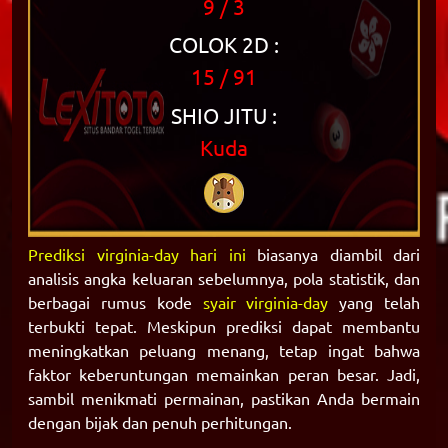
9 / 3
COLOK 2D :
15 / 91
SHIO JITU :
Kuda
Prediksi virginia-day hari ini
biasanya diambil dari
analisis angka keluaran sebelumnya, pola statistik, dan
berbagai rumus kode
syair virginia-day
yang telah
terbukti tepat. Meskipun prediksi dapat membantu
meningkatkan peluang menang, tetap ingat bahwa
faktor keberuntungan memainkan peran besar. Jadi,
sambil menikmati permainan, pastikan Anda bermain
dengan bijak dan penuh perhitungan.