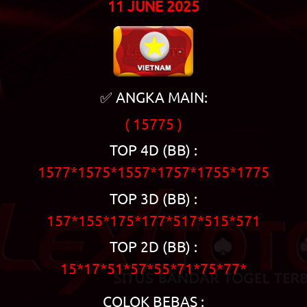
11 JUNE 2025
✅ ANGKA MAIN:
( 15775 )
TOP 4D (BB) :
1577*1575*1557*1757*1755*1775
TOP 3D (BB) :
157*155*175*177*517*515*571
TOP 2D (BB) :
15*17*51*57*55*71*75*77*
COLOK BEBAS :