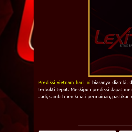
Prediksi vietnam hari ini
biasanya diambil d
terbukti tepat. Meskipun prediksi dapat 
Jadi, sambil menikmati permainan, pastikan