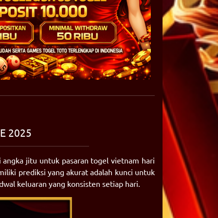
E 2025
angka jitu untuk pasaran togel vietnam hari
liki prediksi yang akurat adalah kunci untuk
al keluaran yang konsisten setiap hari.