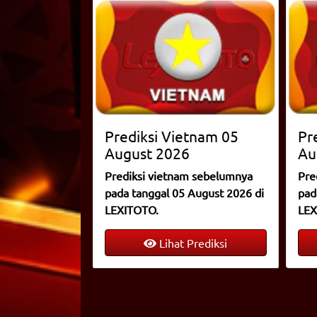
nam
06
Prediksi
Vietnam
05
Pr
August 2026
Au
 sebelumnya
Prediksi vietnam sebelumnya
Pre
August 2026 di
pada tanggal 05 August 2026 di
pad
LEXITOTO.
LEX
rediksi
Lihat Prediksi