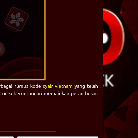
berbagai rumus kode
syair vietnam
yang telah
ktor keberuntungan memainkan peran besar.