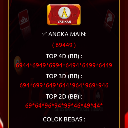
✅ ANGKA MAIN:
( 69449 )
TOP 4D (BB) :
6944*6949*6994*6494*6499*6449
TOP 3D (BB) :
694*699*649*644*964*969*946
TOP 2D (BB) :
69*64*96*94*99*46*49*44*
COLOK BEBAS :