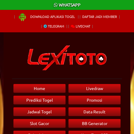
×
WHATSAPP
DOWNLOAD APLIKASI TOGEL
DAFTAR JADI MEMBER
TELEGRAM
LIVECHAT
Home
Livedraw
Prediksi Togel
Promosi
Jadwal Togel
Data Result
Slot Gacor
BB Generator