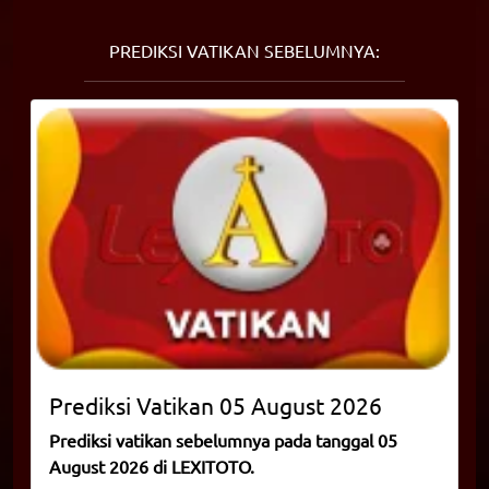
PREDIKSI VATIKAN SEBELUMNYA:
Prediksi
Vatikan
05 August 2026
Prediksi vatikan sebelumnya pada tanggal 05
August 2026 di LEXITOTO.