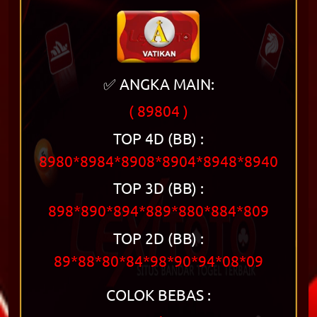
✅ ANGKA MAIN:
( 89804 )
TOP 4D (BB) :
8980*8984*8908*8904*8948*8940
TOP 3D (BB) :
898*890*894*889*880*884*809
TOP 2D (BB) :
89*88*80*84*98*90*94*08*09
COLOK BEBAS :