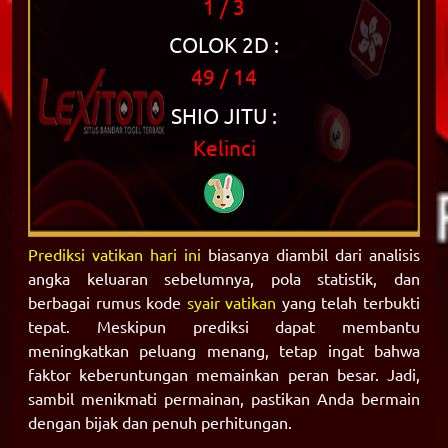
1 / 3
COLOK 2D :
49 / 14
SHIO JITU :
Kelinci
Prediksi vatikan hari ini
biasanya diambil dari analisis
angka keluaran sebelumnya, pola statistik, dan
berbagai rumus kode
syair vatikan
yang telah terbukti
tepat. Meskipun prediksi dapat membantu
meningkatkan peluang menang, tetap ingat bahwa
faktor keberuntungan memainkan peran besar. Jadi,
sambil menikmati permainan, pastikan Anda bermain
dengan bijak dan penuh perhitungan.