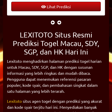
Lihat Prediksi
LEXITOTO Situs Resmi
Prediksi Togel Macau, SDY,
SGP, dan HK Hari Ini
Lexitoto menghadirkan halaman prediksi togel harian
untuk Macau, SDY, SGP, dan HK dengan susunan
informasi yang lebih ringkas dan mudah dibaca.
Pengguna dapat menemukan referensi pasaran
populer, kode syair, dan pembahasan singkat dalam
satu halaman yang lebih terarah.
Lexitoto
situs agen togel dengan prediksi yang akurat
dan kode syair terjitu hari ini. Menyediakan banyak