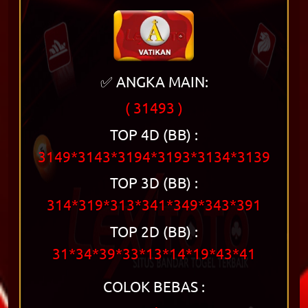
✅ ANGKA MAIN:
( 31493 )
TOP 4D (BB) :
3149*3143*3194*3193*3134*3139
TOP 3D (BB) :
314*319*313*341*349*343*391
TOP 2D (BB) :
31*34*39*33*13*14*19*43*41
COLOK BEBAS :