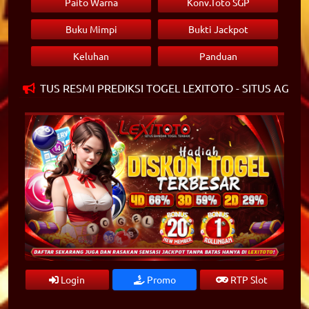
Paito Warna
Konv.Toto SGP
Buku Mimpi
Bukti Jackpot
Keluhan
Panduan
DI SITUS RESMI PREDIKSI TOGEL LEXITOTO - SITUS AGEN 
Login
Promo
RTP Slot