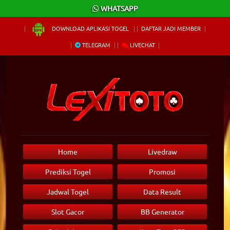
×
WHATSAPP
DOWNLOAD APLIKASI TOGEL
DAFTAR JADI MEMBER
TELEGRAM
LIVECHAT
Home
Livedraw
Prediksi Togel
Promosi
Jadwal Togel
Data Result
Slot Gacor
BB Generator