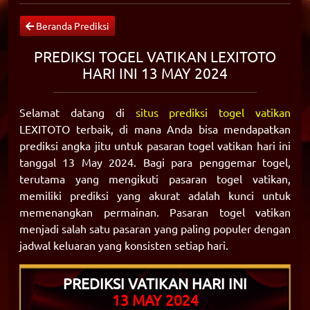
Beranda Prediksi
PREDIKSI TOGEL VATIKAN LEXITOTO
HARI INI 13 MAY 2024
Selamat datang di
situs prediksi togel vatikan
LEXITOTO terbaik, di mana Anda bisa mendapatkan
prediksi angka jitu untuk pasaran togel vatikan hari ini
tanggal 13 May 2024. Bagi para penggemar togel,
terutama yang mengikuti pasaran togel vatikan,
memiliki prediksi yang akurat adalah kunci untuk
memenangkan permainan. Pasaran togel vatikan
menjadi salah satu pasaran yang paling populer dengan
jadwal keluaran yang konsisten setiap hari.
PREDIKSI VATIKAN HARI INI
13 MAY 2024