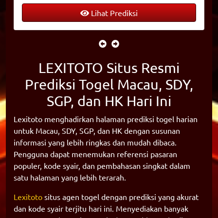
Lihat Prediksi
LEXITOTO Situs Resmi
Prediksi Togel Macau, SDY,
SGP, dan HK Hari Ini
Lexitoto menghadirkan halaman prediksi togel harian
untuk Macau, SDY, SGP, dan HK dengan susunan
informasi yang lebih ringkas dan mudah dibaca.
Pengguna dapat menemukan referensi pasaran
populer, kode syair, dan pembahasan singkat dalam
satu halaman yang lebih terarah.
Lexitoto
situs agen togel dengan prediksi yang akurat
dan kode syair terjitu hari ini. Menyediakan banyak