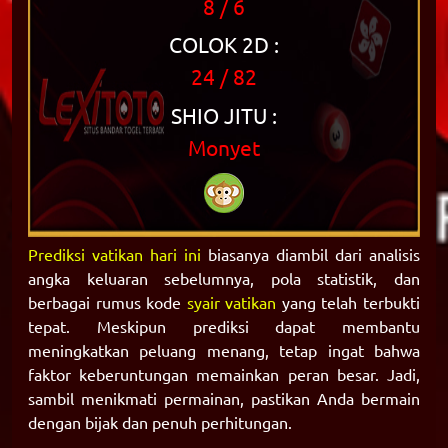
8 / 6
COLOK 2D :
24 / 82
SHIO JITU :
Monyet
Prediksi vatikan hari ini
biasanya diambil dari analisis
angka keluaran sebelumnya, pola statistik, dan
berbagai rumus kode
syair vatikan
yang telah terbukti
tepat. Meskipun prediksi dapat membantu
meningkatkan peluang menang, tetap ingat bahwa
faktor keberuntungan memainkan peran besar. Jadi,
sambil menikmati permainan, pastikan Anda bermain
dengan bijak dan penuh perhitungan.