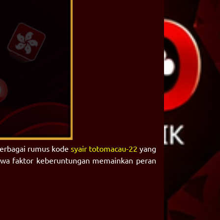
n berbagai rumus kode
syair totomacau-22
yang
ahwa faktor keberuntungan memainkan peran