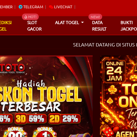
MEMBER
TELEGRAM
LIVECHAT
HOT!
NEW!
EDIKSI
SLOT
ALAT TOGEL
DATA
BUKTI
GEL
GACOR
RESULT
JACKPO
SELAMAT DATANG DI SITUS RESMI