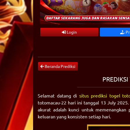
Login
Pr
Beranda Prediksi
PREDIKSI
Selamat datang di
situs prediksi togel to
totomacau-22 hari ini tanggal 13 July 2025
akurat adalah kunci untuk memenangkan p
keluaran yang konsisten setiap hari.