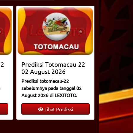
22
Prediksi
Totomacau-22
Prediksi
To
02 August 2026
01 August
Prediksi totomacau-22
Prediksi toto
3
sebelumnya pada tanggal 02
sebelumnya pa
August 2026 di LEXITOTO.
August 2026 d
Lihat Prediksi
Liha