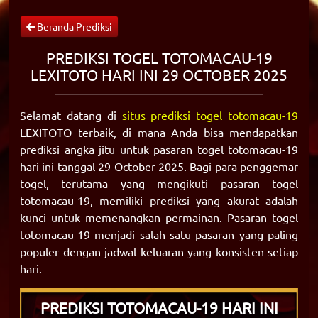
Beranda Prediksi
PREDIKSI TOGEL TOTOMACAU-19
LEXITOTO HARI INI 29 OCTOBER 2025
Selamat datang di
situs prediksi togel totomacau-19
LEXITOTO terbaik, di mana Anda bisa mendapatkan
prediksi angka jitu untuk pasaran togel totomacau-19
hari ini tanggal 29 October 2025. Bagi para penggemar
togel, terutama yang mengikuti pasaran togel
totomacau-19, memiliki prediksi yang akurat adalah
kunci untuk memenangkan permainan. Pasaran togel
totomacau-19 menjadi salah satu pasaran yang paling
populer dengan jadwal keluaran yang konsisten setiap
hari.
PREDIKSI TOTOMACAU-19 HARI INI