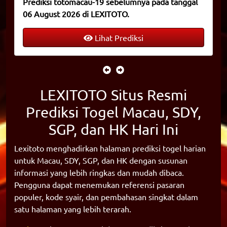
Prediksi totomacau-19 sebelumnya pada tanggal
06 August 2026 di LEXITOTO.
Lihat Prediksi
LEXITOTO Situs Resmi
Prediksi Togel Macau, SDY,
SGP, dan HK Hari Ini
Lexitoto menghadirkan halaman prediksi togel harian
untuk Macau, SDY, SGP, dan HK dengan susunan
informasi yang lebih ringkas dan mudah dibaca.
Pengguna dapat menemukan referensi pasaran
populer, kode syair, dan pembahasan singkat dalam
satu halaman yang lebih terarah.