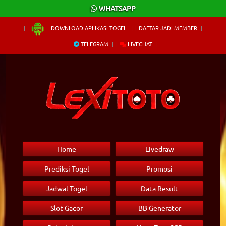
×
WHATSAPP
DOWNLOAD APLIKASI TOGEL
DAFTAR JADI MEMBER
TELEGRAM
LIVECHAT
Home
Livedraw
Prediksi Togel
Promosi
Jadwal Togel
Data Result
Slot Gacor
BB Generator