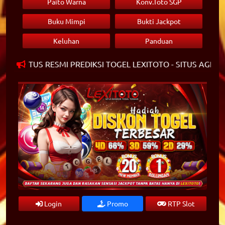
Paito Warna
Konv.Toto SGP
Buku Mimpi
Bukti Jackpot
Keluhan
Panduan
DI SITUS RESMI PREDIKSI TOGEL LEXITOTO - SITUS AGEN 
Login
Promo
RTP Slot