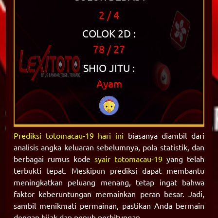
2 / 4
COLOK 2D :
78 / 27
SHIO JITU :
Ayam
Prediksi totomacau-19 hari ini
biasanya diambil dari
analisis angka keluaran sebelumnya, pola statistik, dan
berbagai rumus kode
syair totomacau-19
yang telah
terbukti tepat. Meskipun prediksi dapat membantu
meningkatkan peluang menang, tetap ingat bahwa
faktor keberuntungan memainkan peran besar. Jadi,
sambil menikmati permainan, pastikan Anda bermain
dengan bijak dan penuh perhitungan.