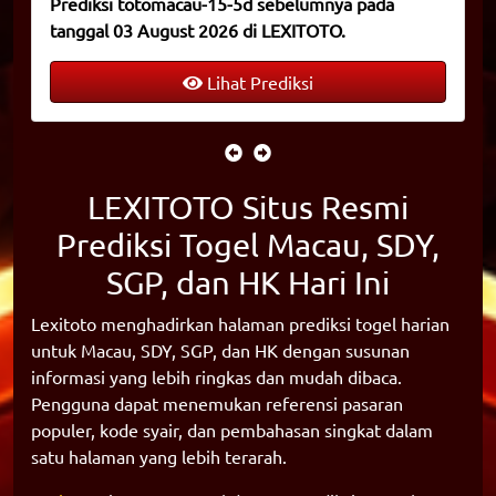
Prediksi totomacau-15-5d sebelumnya pada
tanggal 03 August 2026 di LEXITOTO.
Lihat Prediksi
LEXITOTO Situs Resmi
Prediksi Togel Macau, SDY,
SGP, dan HK Hari Ini
Lexitoto menghadirkan halaman prediksi togel harian
untuk Macau, SDY, SGP, dan HK dengan susunan
informasi yang lebih ringkas dan mudah dibaca.
Pengguna dapat menemukan referensi pasaran
populer, kode syair, dan pembahasan singkat dalam
satu halaman yang lebih terarah.