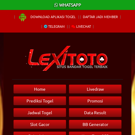
×
WHATSAPP
DOWNLOAD APLIKASI TOGEL
DAFTAR JADI MEMBER
TELEGRAM
LIVECHAT
Home
Livedraw
Prediksi Togel
Promosi
Jadwal Togel
Data Result
Slot Gacor
BB Generator