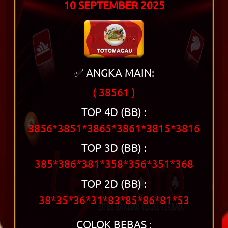
10 SEPTEMBER 2025
✅ ANGKA MAIN:
( 38561 )
TOP 4D (BB) :
3856*3851*3865*3861*3815*3816
TOP 3D (BB) :
385*386*381*358*356*351*368
TOP 2D (BB) :
38*35*36*31*83*85*86*81*53
COLOK BEBAS :