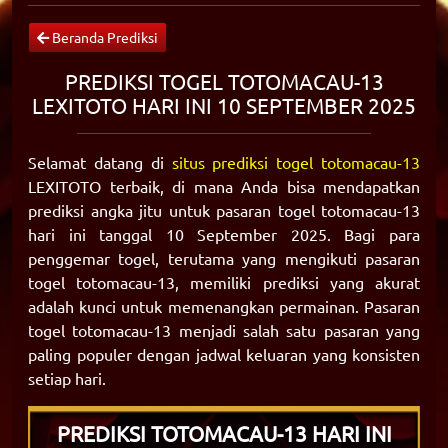
Beranda Prediksi
PREDIKSI TOGEL TOTOMACAU-13
LEXITOTO HARI INI 10 SEPTEMBER 2025
Selamat datang di
situs prediksi togel totomacau-13
LEXITOTO terbaik, di mana Anda bisa mendapatkan
prediksi angka jitu untuk pasaran togel totomacau-13
hari ini tanggal 10 September 2025. Bagi para
penggemar togel, terutama yang mengikuti pasaran
togel totomacau-13, memiliki prediksi yang akurat
adalah kunci untuk memenangkan permainan. Pasaran
togel totomacau-13 menjadi salah satu pasaran yang
paling populer dengan jadwal keluaran yang konsisten
setiap hari.
PREDIKSI TOTOMACAU-13 HARI INI