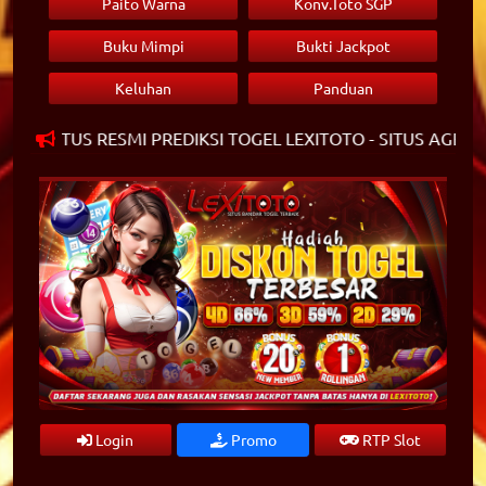
Paito Warna
Konv.Toto SGP
Buku Mimpi
Bukti Jackpot
Keluhan
Panduan
DI SITUS RESMI PREDIKSI TOGEL LEXITOTO - SITUS AGEN 
Login
Promo
RTP Slot