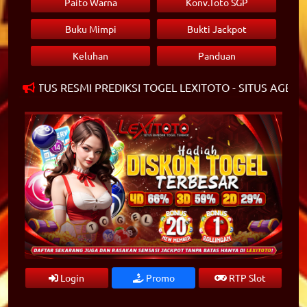
Paito Warna
Konv.Toto SGP
Buku Mimpi
Bukti Jackpot
Keluhan
Panduan
DI SITUS RESMI PREDIKSI TOGEL LEXITOTO - SITUS AGEN 
Login
Promo
RTP Slot