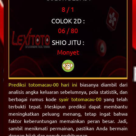
8 / 1
COLOK 2D :
06 / 80
SHIO JITU :
Monyet
Prediksi totomacau-00 hari ini
biasanya diambil dari
analisis angka keluaran sebelumnya, pola statistik, dan
berbagai rumus kode
syair totomacau-00
yang telah
terbukti tepat. Meskipun prediksi dapat membantu
meningkatkan peluang menang, tetap ingat bahwa
faktor keberuntungan memainkan peran besar. Jadi,
sambil menikmati permainan, pastikan Anda bermain
dengan bijak dan penuh perhitungan.