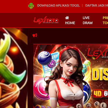
DOWNLOAD APLIKASI TOGEL
DAFTAR JADI 
LIVE
PR
HOME
DRAW
TO