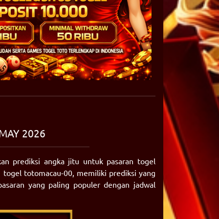
 MAY 2026
 prediksi angka jitu untuk pasaran togel
 togel totomacau-00, memiliki prediksi yang
asaran yang paling populer dengan jadwal