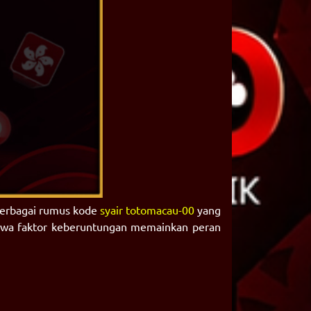
n berbagai rumus kode
syair totomacau-00
yang
ahwa faktor keberuntungan memainkan peran