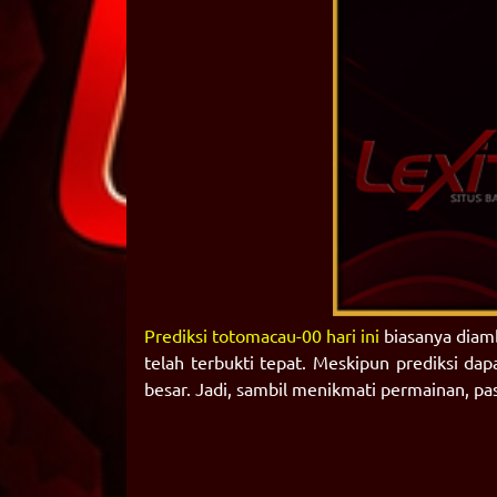
Prediksi totomacau-00 hari ini
biasanya diamb
telah terbukti tepat. Meskipun prediksi 
besar. Jadi, sambil menikmati permainan, p