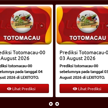
ediksi
Totomacau-00
Prediksi
Totomacau-
 August 2026
03 August 2026
diksi totomacau-00
Prediksi totomacau-00
elumnya pada tanggal 04
sebelumnya pada tanggal 0
ust 2026 di LEXITOTO.
August 2026 di LEXITOTO.
Lihat Prediksi
Lihat Prediksi