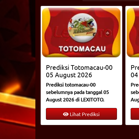
macau-00
Prediksi
Totomacau-00
Pr
026
05 August 2026
04
au-00
Prediksi totomacau-00
Pre
tanggal 06
sebelumnya pada tanggal 05
seb
EXITOTO.
August 2026 di LEXITOTO.
Aug
rediksi
Lihat Prediksi