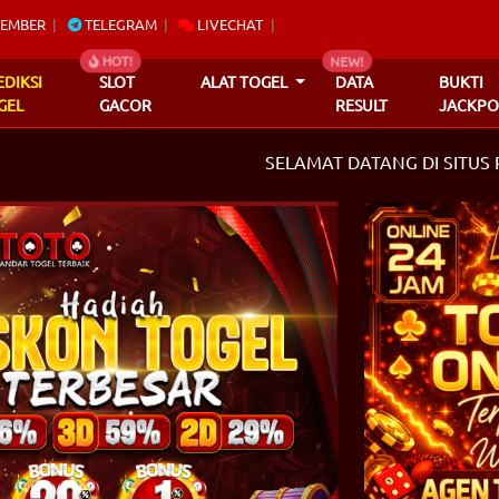
MEMBER
TELEGRAM
LIVECHAT
HOT!
NEW!
EDIKSI
SLOT
ALAT TOGEL
DATA
BUKTI
GEL
GACOR
RESULT
JACKPO
SELAMAT DATANG DI SITUS RESMI