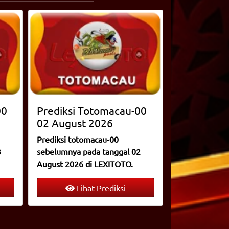
00
Prediksi
Totomacau-00
Prediksi
To
02 August 2026
01 August
Prediksi totomacau-00
Prediksi toto
3
sebelumnya pada tanggal 02
sebelumnya pa
August 2026 di LEXITOTO.
August 2026 d
Lihat Prediksi
Liha