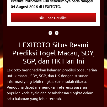
Prediksi totomacau-00 sebelumnya pada tanggal
04 August 2026 di LEXITOTO.
Lihat Prediksi
LEXITOTO Situs Resmi
Prediksi Togel Macau, SDY,
SGP, dan HK Hari Ini
Lexitoto menghadirkan halaman prediksi togel harian
untuk Macau, SDY, SGP, dan HK dengan susunan
informasi yang lebih ringkas dan mudah dibaca.
Pengguna dapat menemukan referensi pasaran
populer, kode syair, dan pembahasan singkat dalam
satu halaman yang lebih terarah.