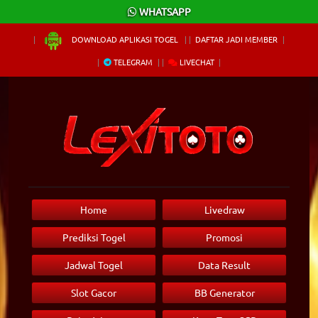
×
WHATSAPP
DOWNLOAD APLIKASI TOGEL
DAFTAR JADI MEMBER
TELEGRAM
LIVECHAT
Home
Livedraw
Prediksi Togel
Promosi
Jadwal Togel
Data Result
Slot Gacor
BB Generator