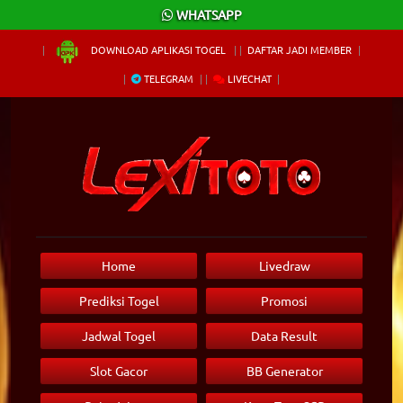
×
WHATSAPP
DOWNLOAD APLIKASI TOGEL
DAFTAR JADI MEMBER
TELEGRAM
LIVECHAT
Home
Livedraw
Prediksi Togel
Promosi
Jadwal Togel
Data Result
Slot Gacor
BB Generator