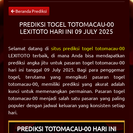
Beranda Prediksi
PREDIKSI TOGEL TOTOMACAU-00
LEXITOTO HARI INI 09 JULY 2025
Selamat datang di
situs prediksi togel totomacau-00
LEXITOTO terbaik, di mana Anda bisa mendapatkan
prediksi angka jitu untuk pasaran togel totomacau-00
hari ini tanggal 09 July 2025. Bagi para penggemar
togel, terutama yang mengikuti pasaran togel
totomacau-00, memiliki prediksi yang akurat adalah
kunci untuk memenangkan permainan. Pasaran togel
totomacau-00 menjadi salah satu pasaran yang paling
populer dengan jadwal keluaran yang konsisten setiap
hari.
PREDIKSI TOTOMACAU-00 HARI INI