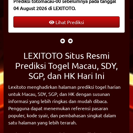
Prediksi totomacau-00 sebelumnya pada tanggal
04 August 2026 di LEXITOTO.
Lihat Prediksi
LEXITOTO Situs Resmi
Prediksi Togel Macau, SDY,
SGP, dan HK Hari Ini
Lexitoto menghadirkan halaman prediksi togel harian
untuk Macau, SDY, SGP, dan HK dengan susunan
informasi yang lebih ringkas dan mudah dibaca.
Pengguna dapat menemukan referensi pasaran
populer, kode syair, dan pembahasan singkat dalam
satu halaman yang lebih terarah.