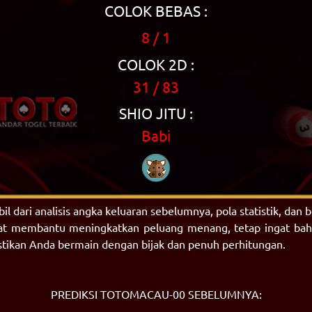
COLOK BEBAS :
8 / 1
COLOK 2D :
31 / 83
SHIO JITU :
Babi
il dari analisis angka keluaran sebelumnya, pola statistik, da
dapat membantu meningkatkan peluang menang, tetap ingat b
astikan Anda bermain dengan bijak dan penuh perhitungan.
PREDIKSI TOTOMACAU-00 SEBELUMNYA: