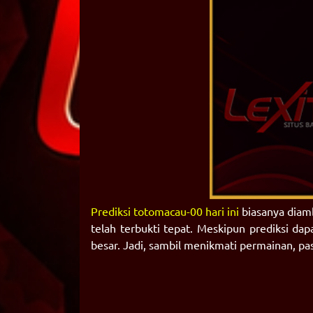
Prediksi totomacau-00 hari ini
biasanya diamb
telah terbukti tepat. Meskipun prediksi 
besar. Jadi, sambil menikmati permainan, p