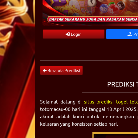
Login
Pr
Beranda Prediksi
PREDIKSI 
Selamat datang di
situs prediksi togel to
totomacau-00 hari ini tanggal 13 April 202
akurat adalah kunci untuk memenangkan p
keluaran yang konsisten setiap hari.