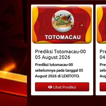
macau-00
Prediksi
Totomacau-00
Pr
026
05 August 2026
04
au-00
Prediksi totomacau-00
Pre
tanggal 06
sebelumnya pada tanggal 05
seb
EXITOTO.
August 2026 di LEXITOTO.
Aug
rediksi
Lihat Prediksi