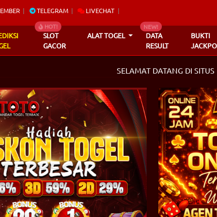
MEMBER
TELEGRAM
LIVECHAT
HOT!
NEW!
EDIKSI
SLOT
ALAT TOGEL
DATA
BUKTI
GEL
GACOR
RESULT
JACKPO
SELAMAT DATANG DI SITUS RESMI