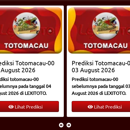
ediksi
Totomacau-00
Prediksi
Totomacau-
 August 2026
03 August 2026
diksi totomacau-00
Prediksi totomacau-00
elumnya pada tanggal 04
sebelumnya pada tanggal 0
ust 2026 di LEXITOTO.
August 2026 di LEXITOTO.
Lihat Prediksi
Lihat Prediksi