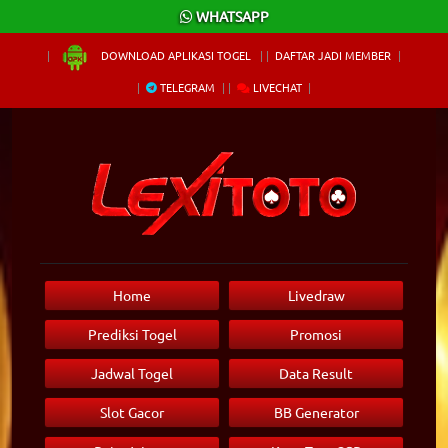
×
WHATSAPP
DOWNLOAD APLIKASI TOGEL
DAFTAR JADI MEMBER
TELEGRAM
LIVECHAT
Home
Livedraw
Prediksi Togel
Promosi
Jadwal Togel
Data Result
Slot Gacor
BB Generator