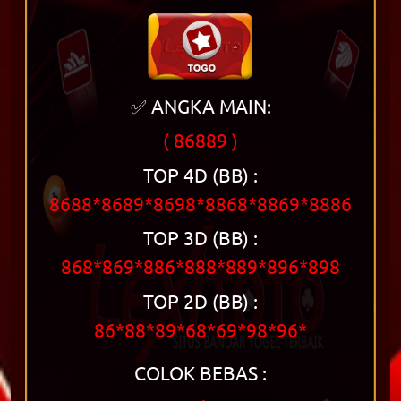
✅ ANGKA MAIN:
( 86889 )
TOP 4D (BB) :
8688*8689*8698*8868*8869*8886
TOP 3D (BB) :
868*869*886*888*889*896*898
TOP 2D (BB) :
86*88*89*68*69*98*96*
COLOK BEBAS :