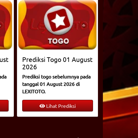
ust
Prediksi
Togo
01 August
Prediksi
T
2026
2026
ada
Prediksi togo sebelumnya pada
Prediksi togo
tanggal 01 August 2026 di
tanggal 31 Jul
LEXITOTO.
LEXITOTO.
Lihat Prediksi
Liha