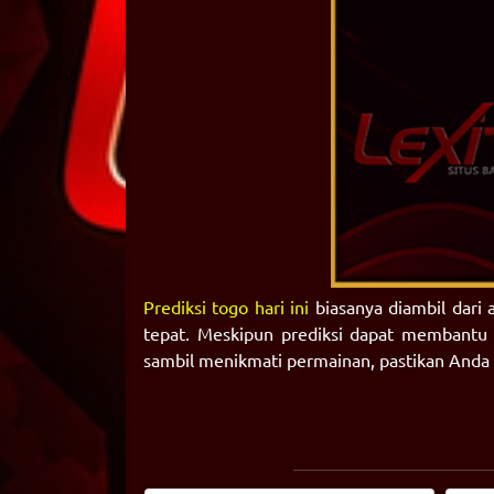
Prediksi togo hari ini
biasanya diambil dari 
tepat. Meskipun prediksi dapat membantu
sambil menikmati permainan, pastikan Anda