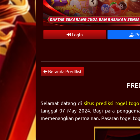
Login
Pr
Beranda Prediksi
PRE
Selamat datang di
situs prediksi togel togo
tanggal 07 May 2024. Bagi para penggemar 
memenangkan permainan. Pasaran togel togo 