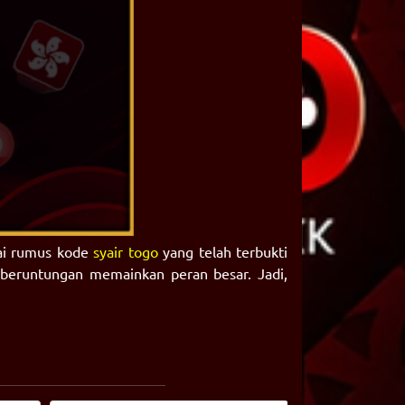
gai rumus kode
syair togo
yang telah terbukti
beruntungan memainkan peran besar. Jadi,