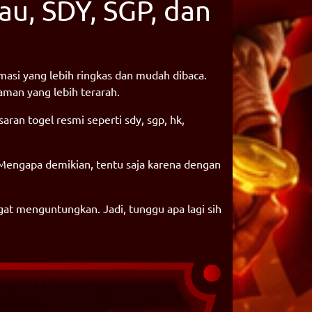
au, SDY, SGP, dan
asi yang lebih ringkas dan mudah dibaca.
man yang lebih terarah.
aran togel resmi seperti sdy, sgp, hk,
. Mengapa demikian, tentu saja karena dengan
gat menguntungkan. Jadi, tunggu apa lagi sih