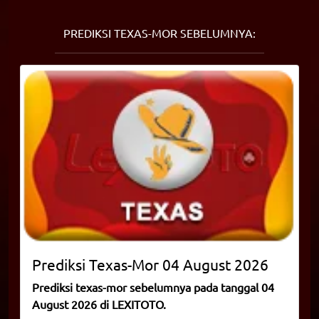
PREDIKSI TEXAS-MOR SEBELUMNYA:
Prediksi
Texas-Mor
04 August 2026
Prediksi texas-mor sebelumnya pada tanggal 04
August 2026 di LEXITOTO.