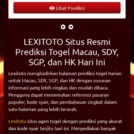
Lihat Prediksi
LEXITOTO Situs Resmi
Prediksi Togel Macau, SDY,
SGP, dan HK Hari Ini
Lexitoto menghadirkan halaman prediksi togel harian
untuk Macau, SDY, SGP, dan HK dengan susunan
informasi yang lebih ringkas dan mudah dibaca.
Pengguna dapat menemukan referensi pasaran
populer, kode syair, dan pembahasan singkat dalam
satu halaman yang lebih terarah.
Lexitoto
situs agen togel dengan prediksi yang akurat
dan kode syair terjitu hari ini. Menyediakan banyak