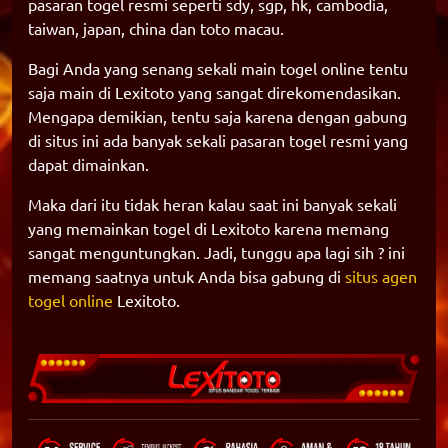
pasaran togel resmi seperti sdy, sgp, hk, cambodia,
taiwan, japan, china dan toto macau.
Bagi Anda yang senang sekali main togel online tentu
saja main di Lexitoto yang sangat direkomendasikan.
Mengapa demikian, tentu saja karena dengan gabung
di situs ini ada banyak sekali pasaran togel resmi yang
dapat dimainkan.
Maka dari itu tidak heran kalau saat ini banyak sekali
yang memainkan togel di Lexitoto karena memang
sangat menguntungkan. Jadi, tunggu apa lagi sih ? ini
memang saatnya untuk Anda bisa gabung di
situs agen
togel online
Lexitoto.