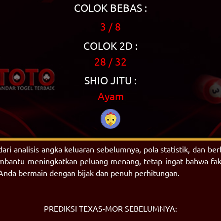
COLOK BEBAS :
3 / 8
COLOK 2D :
28 / 32
SHIO JITU :
Ayam
dari analisis angka keluaran sebelumnya, pola statistik, dan b
membantu meningkatkan peluang menang, tetap ingat bahwa fa
 Anda bermain dengan bijak dan penuh perhitungan.
PREDIKSI TEXAS-MOR SEBELUMNYA: