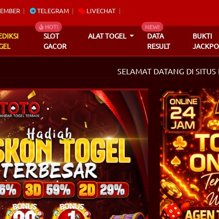
MEMBER
TELEGRAM
LIVECHAT
HOT!
NEW!
EDIKSI
SLOT
ALAT TOGEL
DATA
BUKTI
GEL
GACOR
RESULT
JACKPO
SELAMAT DATANG DI SITUS RESMI