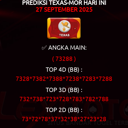
PREDIKSI TEXAS-MOR HARI INI
27 SEPTEMBER 2025
✅ ANGKA MAIN:
( 73288 )
TOP 4D (BB) :
7328*7382*7388*7238*7283*7288
TOP 3D (BB) :
732*738*723*728*783*782*788
TOP 2D (BB) :
73*72*78*37*32*38*27*23*28