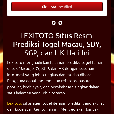
Lihat Prediksi
LEXITOTO Situs Resmi
Prediksi Togel Macau, SDY,
SGP, dan HK Hari Ini
Lexitoto menghadirkan halaman prediksi togel harian
untuk Macau, SDY, SGP, dan HK dengan susunan
informasi yang lebih ringkas dan mudah dibaca.
Pengguna dapat menemukan referensi pasaran
populer, kode syair, dan pembahasan singkat dalam
satu halaman yang lebih terarah.
Lexitoto
situs agen togel dengan prediksi yang akurat
dan kode syair terjitu hari ini. Menyediakan banyak