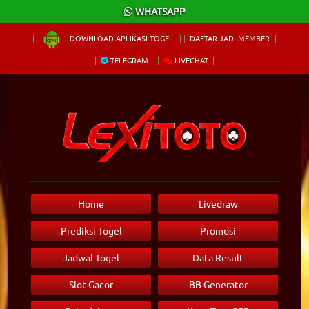
×
WHATSAPP
DOWNLOAD APLIKASI TOGEL
DAFTAR JADI MEMBER
TELEGRAM
LIVECHAT
Home
Livedraw
Prediksi Togel
Promosi
Jadwal Togel
Data Result
Slot Gacor
BB Generator