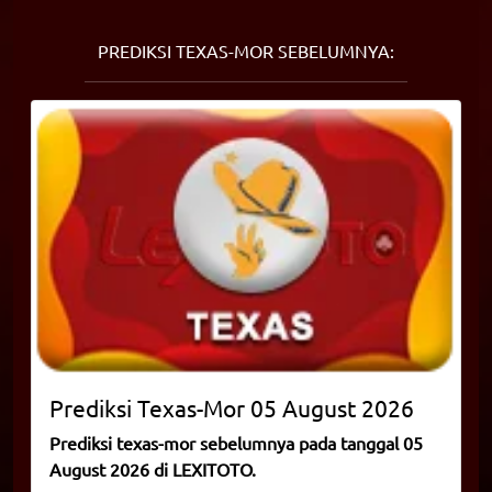
PREDIKSI TEXAS-MOR SEBELUMNYA:
Prediksi
Texas-Mor
05 August 2026
Prediksi texas-mor sebelumnya pada tanggal 05
August 2026 di LEXITOTO.