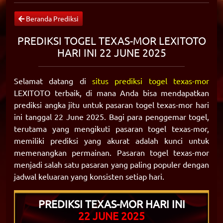
Beranda Prediksi
PREDIKSI TOGEL TEXAS-MOR LEXITOTO
HARI INI 22 JUNE 2025
Selamat datang di
situs prediksi togel texas-mor
LEXITOTO terbaik, di mana Anda bisa mendapatkan
prediksi angka jitu untuk pasaran togel texas-mor hari
ini tanggal 22 June 2025. Bagi para penggemar togel,
terutama yang mengikuti pasaran togel texas-mor,
memiliki prediksi yang akurat adalah kunci untuk
memenangkan permainan. Pasaran togel texas-mor
menjadi salah satu pasaran yang paling populer dengan
jadwal keluaran yang konsisten setiap hari.
PREDIKSI TEXAS-MOR HARI INI
22 JUNE 2025