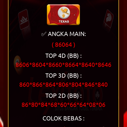
✅ ANGKA MAIN:
( 86064 )
TOP 4D (BB) :
8606*8604*8660*8664*8640*8646
TOP 3D (BB) :
860*866*864*806*804*846*840
TOP 2D (BB) :
86*80*84*68*60*66*64*08*06
COLOK BEBAS :