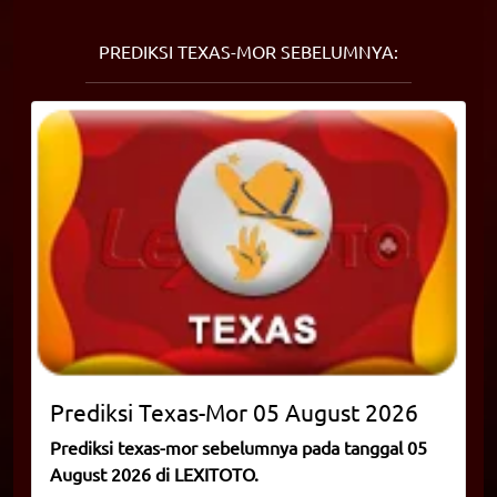
PREDIKSI TEXAS-MOR SEBELUMNYA:
Prediksi
Texas-Mor
05 August 2026
Prediksi texas-mor sebelumnya pada tanggal 05
August 2026 di LEXITOTO.