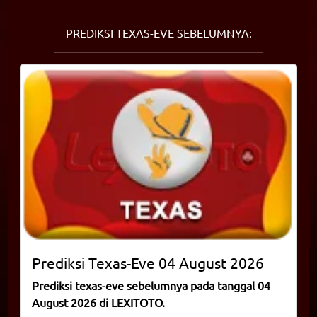
PREDIKSI TEXAS-EVE SEBELUMNYA:
Prediksi
Texas-Eve
04 August 2026
Prediksi texas-eve sebelumnya pada tanggal 04
August 2026 di LEXITOTO.