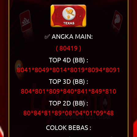
✅ ANGKA MAIN:
( 80419 )
TOP 4D (BB) :
8041*8049*8014*8019*8094*8091
TOP 3D (BB) :
804*801*809*840*841*849*810
TOP 2D (BB) :
80*84*81*89*08*04*01*09*48
COLOK BEBAS :