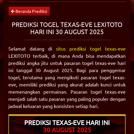
Beranda Prediksi
PREDIKSI TOGEL TEXAS-EVE LEXITOTO
HARI INI 30 AUGUST 2025
Selamat datang di
situs prediksi togel texas-eve
LEXITOTO terbaik, di mana Anda bisa mendapatkan
prediksi angka jitu untuk pasaran togel texas-eve hari
ini tanggal 30 August 2025. Bagi para penggemar
togel, terutama yang mengikuti pasaran togel texas-
eve, memiliki prediksi yang akurat adalah kunci untuk
memenangkan permainan. Pasaran togel texas-eve
menjadi salah satu pasaran yang paling populer dengan
jadwal keluaran yang konsisten setiap hari.
PREDIKSI TEXAS-EVE HARI INI
30 AUGUST 2025