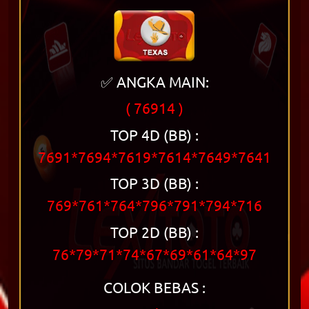
✅ ANGKA MAIN:
( 76914 )
TOP 4D (BB) :
7691*7694*7619*7614*7649*7641
TOP 3D (BB) :
769*761*764*796*791*794*716
TOP 2D (BB) :
76*79*71*74*67*69*61*64*97
COLOK BEBAS :