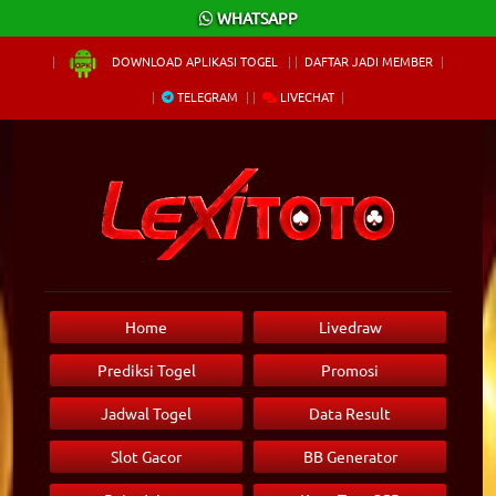
×
WHATSAPP
DOWNLOAD APLIKASI TOGEL
DAFTAR JADI MEMBER
TELEGRAM
LIVECHAT
Home
Livedraw
Prediksi Togel
Promosi
Jadwal Togel
Data Result
Slot Gacor
BB Generator