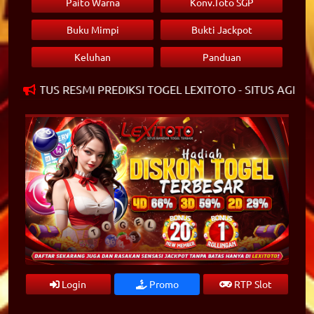
Paito Warna
Konv.Toto SGP
Buku Mimpi
Bukti Jackpot
Keluhan
Panduan
DI SITUS RESMI PREDIKSI TOGEL LEXITOTO - SITUS AGEN 
Login
Promo
RTP Slot