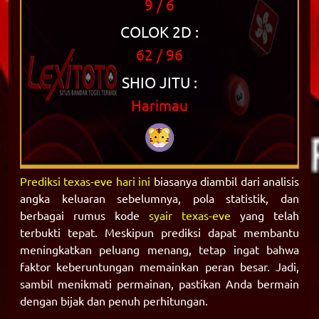
9 / 6
COLOK 2D :
62 / 96
SHIO JITU :
Harimau
Prediksi texas-eve hari ini
biasanya diambil dari analisis
angka keluaran sebelumnya, pola statistik, dan
berbagai rumus kode
syair texas-eve
yang telah
terbukti tepat. Meskipun prediksi dapat membantu
meningkatkan peluang menang, tetap ingat bahwa
faktor keberuntungan memainkan peran besar. Jadi,
sambil menikmati permainan, pastikan Anda bermain
dengan bijak dan penuh perhitungan.