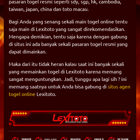
pasaran togel resmi seperti sdy, sgp, hk, cambodia,
taiwan, japan, china dan toto macau.
Bagi Anda yang senang sekali main togel online tentu
saja main di Lexitoto yang sangat direkomendasikan.
Mengapa demikian, tentu saja karena dengan gabung
di situs ini ada banyak sekali pasaran togel resmi yang
dapat dimainkan.
Maka dari itu tidak heran kalau saat ini banyak sekali
yang memainkan togel di Lexitoto karena memang
sangat menguntungkan. Jadi, tunggu apa lagi sih ? ini
memang saatnya untuk Anda bisa gabung di
situs agen
togel online
Lexitoto.