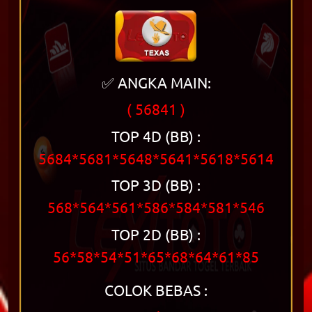
✅ ANGKA MAIN:
( 56841 )
TOP 4D (BB) :
5684*5681*5648*5641*5618*5614
TOP 3D (BB) :
568*564*561*586*584*581*546
TOP 2D (BB) :
56*58*54*51*65*68*64*61*85
COLOK BEBAS :