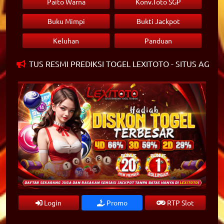
Paito Warna
Konv.Toto SGP
Buku Mimpi
Bukti Jackpot
Keluhan
Panduan
DI SITUS RESMI PREDIKSI TOGEL LEXITOTO - SITUS AGEN 
Login
Promo
RTP Slot