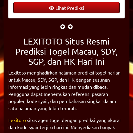
Lihat Prediksi
LEXITOTO Situs Resmi
Prediksi Togel Macau, SDY,
SGP, dan HK Hari Ini
Lexitoto menghadirkan halaman prediksi togel harian
untuk Macau, SDY, SGP, dan HK dengan susunan
informasi yang lebih ringkas dan mudah dibaca.
Pengguna dapat menemukan referensi pasaran
populer, kode syair, dan pembahasan singkat dalam
satu halaman yang lebih terarah.
Lexitoto
situs agen togel dengan prediksi yang akurat
dan kode syair terjitu hari ini. Menyediakan banyak