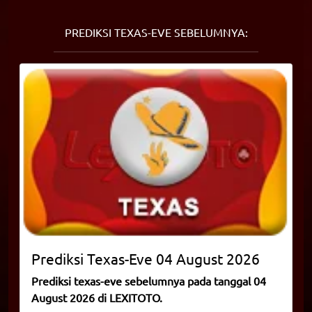
PREDIKSI TEXAS-EVE SEBELUMNYA:
Prediksi
Texas-Eve
04 August 2026
Prediksi texas-eve sebelumnya pada tanggal 04
August 2026 di LEXITOTO.