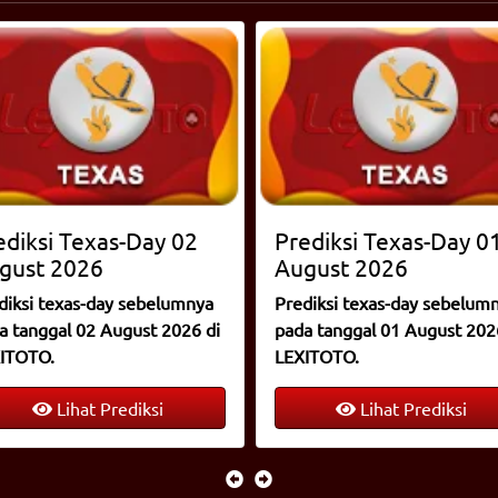
ediksi
Texas-Day
02
Prediksi
Texas-Day
0
gust 2026
August 2026
diksi texas-day sebelumnya
Prediksi texas-day sebelum
a tanggal 02 August 2026 di
pada tanggal 01 August 202
ITOTO.
LEXITOTO.
Lihat Prediksi
Lihat Prediksi