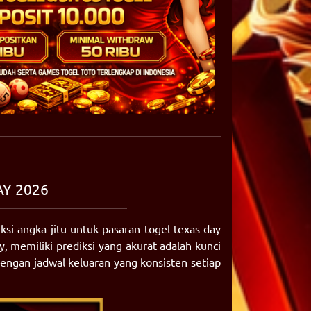
AY 2026
i angka jitu untuk pasaran togel texas-day
, memiliki prediksi yang akurat adalah kunci
engan jadwal keluaran yang konsisten setiap