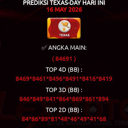
PREDIKSI TEXAS-DAY HARI INI
16 MAY 2026
✅ ANGKA MAIN:
( 84691 )
TOP 4D (BB) :
8469*8461*8496*8491*8416*8419
TOP 3D (BB) :
846*849*841*864*869*861*894
TOP 2D (BB) :
84*86*89*81*48*46*49*41*68