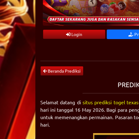
Login
Pr
Beranda Prediksi
PREDIK
Selamat datang di
situs prediksi togel texa
hari ini tanggal 16 May 2026. Bagi para pen
untuk memenangkan permainan. Pasaran togel
hari.