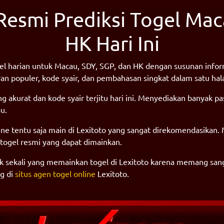
esmi Prediksi Togel Mac
HK Hari Ini
el harian untuk Macau, SDY, SGP, dan HK dengan susunan inform
 populer, kode syair, dan pembahasan singkat dalam satu hala
g akurat dan kode syair terjitu hari ini. Menyediakan banyak pas
u.
ine tentu saja main di Lexitoto yang sangat direkomendasikan
n togel resmi yang dapat dimainkan.
nyak sekali yang memainkan togel di Lexitoto karena memang san
g di
situs agen togel online
Lexitoto.