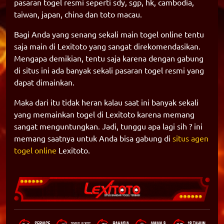
pasaran togel resmi seperti sdy, sgp, hk, cambodia,
taiwan, japan, china dan toto macau.
Bagi Anda yang senang sekali main togel online tentu
saja main di Lexitoto yang sangat direkomendasikan.
Mengapa demikian, tentu saja karena dengan gabung
di situs ini ada banyak sekali pasaran togel resmi yang
dapat dimainkan.
Maka dari itu tidak heran kalau saat ini banyak sekali
yang memainkan togel di Lexitoto karena memang
sangat menguntungkan. Jadi, tunggu apa lagi sih ? ini
memang saatnya untuk Anda bisa gabung di
situs agen
togel online
Lexitoto.