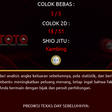
COLOK BEBAS :
5 / 5
COLOK 2D :
18 / 51
SHIO JITU :
Kambing
ari analisis angka keluaran sebelumnya, pola statistik, dan b
membantu meningkatkan peluang menang, tetap ingat bahwa fa
 Anda bermain dengan bijak dan penuh perhitungan.
PREDIKSI TEXAS-DAY SEBELUMNYA: