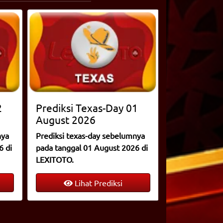
2
Prediksi
Texas-Day
01
Prediksi
Te
August 2026
July 2026
nya
Prediksi texas-day sebelumnya
Prediksi texa
6 di
pada tanggal 01 August 2026 di
pada tanggal 3
LEXITOTO.
LEXITOTO.
Lihat Prediksi
Liha