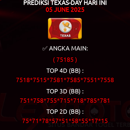
PREDIKSI TEXAS-DAY HARI INI
05 JUNE 2025
✅ ANGKA MAIN:
( 75185 )
TOP 4D (BB) :
7518*7515*7581*7585*7551*7558
TOP 3D (BB) :
751*758*755*715*718*785*781
TOP 2D (BB) :
75*71*78*57*51*58*55*17*15