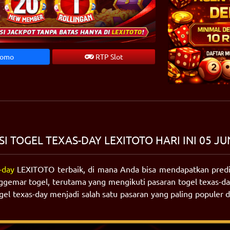
omo
RTP Slot
SI TOGEL TEXAS-DAY LEXITOTO HARI INI 05 JU
s-day
LEXITOTO terbaik, di mana Anda bisa mendapatkan prediks
nggemar togel, terutama yang mengikuti pasaran togel texas-day
 texas-day menjadi salah satu pasaran yang paling populer d