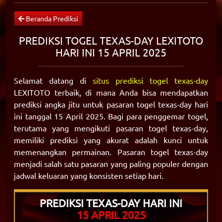
Beranda Prediksi
PREDIKSI TOGEL TEXAS-DAY LEXITOTO
HARI INI 15 APRIL 2025
Selamat datang di
situs prediksi togel texas-day
LEXITOTO terbaik, di mana Anda bisa mendapatkan
prediksi angka jitu untuk pasaran togel texas-day hari
ini tanggal 15 April 2025. Bagi para penggemar togel,
terutama yang mengikuti pasaran togel texas-day,
memiliki prediksi yang akurat adalah kunci untuk
memenangkan permainan. Pasaran togel texas-day
menjadi salah satu pasaran yang paling populer dengan
jadwal keluaran yang konsisten setiap hari.
PREDIKSI TEXAS-DAY HARI INI
15 APRIL 2025