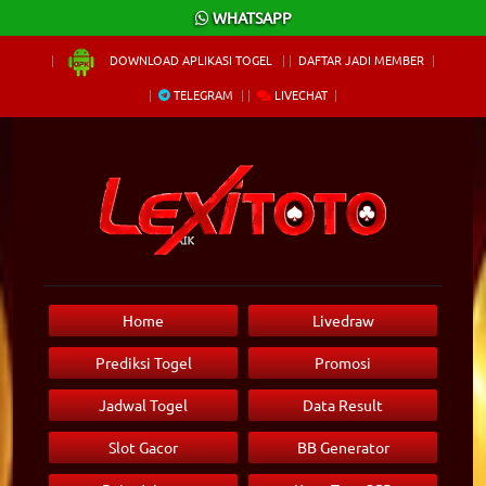
×
WHATSAPP
DOWNLOAD APLIKASI TOGEL
DAFTAR JADI MEMBER
TELEGRAM
LIVECHAT
Home
Livedraw
Prediksi Togel
Promosi
Jadwal Togel
Data Result
Slot Gacor
BB Generator