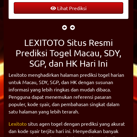
Lihat Prediksi
LEXITOTO Situs Resmi
Prediksi Togel Macau, SDY,
SGP, dan HK Hari Ini
Lexitoto menghadirkan halaman prediksi togel harian
untuk Macau, SDY, SGP, dan HK dengan susunan
informasi yang lebih ringkas dan mudah dibaca.
Pengguna dapat menemukan referensi pasaran
populer, kode syair, dan pembahasan singkat dalam
satu halaman yang lebih terarah.
Lexitoto
situs agen togel dengan prediksi yang akurat
dan kode syair terjitu hari ini. Menyediakan banyak