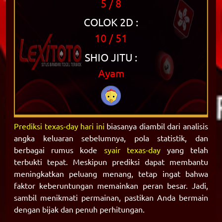
5 / 8
COLOK 2D :
10 / 51
SHIO JITU :
Ayam
Prediksi texas-day hari ini
biasanya diambil dari analisis
angka keluaran sebelumnya, pola statistik, dan
berbagai rumus kode
syair texas-day
yang telah
terbukti tepat. Meskipun prediksi dapat membantu
meningkatkan peluang menang, tetap ingat bahwa
faktor keberuntungan memainkan peran besar. Jadi,
sambil menikmati permainan, pastikan Anda bermain
dengan bijak dan penuh perhitungan.