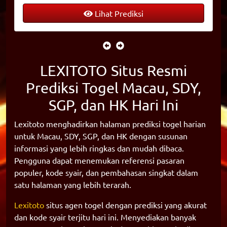
Lihat Prediksi
LEXITOTO Situs Resmi
Prediksi Togel Macau, SDY,
SGP, dan HK Hari Ini
Lexitoto menghadirkan halaman prediksi togel harian
untuk Macau, SDY, SGP, dan HK dengan susunan
informasi yang lebih ringkas dan mudah dibaca.
Pengguna dapat menemukan referensi pasaran
populer, kode syair, dan pembahasan singkat dalam
satu halaman yang lebih terarah.
Lexitoto
situs agen togel dengan prediksi yang akurat
dan kode syair terjitu hari ini. Menyediakan banyak