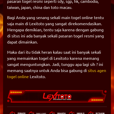
pasaran togel resmi seperti sdy, sgp, hk, cambodia,
taiwan, japan, china dan toto macau.
Bagi Anda yang senang sekali main togel online tentu
saja main di Lexitoto yang sangat direkomendasikan.
Mengapa demikian, tentu saja karena dengan gabung
di situs ini ada banyak sekali pasaran togel resmi yang
dapat dimainkan.
Maka dari itu tidak heran kalau saat ini banyak sekali
yang memainkan togel di Lexitoto karena memang
sangat menguntungkan. Jadi, tunggu apa lagi sih ? ini
memang saatnya untuk Anda bisa gabung di
situs agen
togel online
Lexitoto.