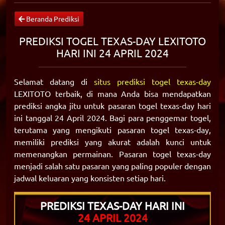
Beranda Prediksi
PREDIKSI TOGEL TEXAS-DAY LEXITOTO
HARI INI 24 APRIL 2024
Selamat datang di
situs prediksi togel texas-day
LEXITOTO terbaik, di mana Anda bisa mendapatkan
prediksi angka jitu untuk pasaran togel texas-day hari
ini tanggal 24 April 2024. Bagi para penggemar togel,
terutama yang mengikuti pasaran togel texas-day,
memiliki prediksi yang akurat adalah kunci untuk
memenangkan permainan. Pasaran togel texas-day
menjadi salah satu pasaran yang paling populer dengan
jadwal keluaran yang konsisten setiap hari.
PREDIKSI TEXAS-DAY HARI INI
24 APRIL 2024