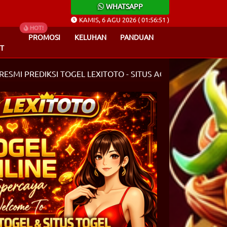
WHATSAPP
KAMIS
, 6 AGU 2026
(
01
:
56
:
52
)
HOT!
PROMOSI
KELUHAN
PANDUAN
T
 PREDIKSI TOGEL LEXITOTO - SITUS AGEN TOGEL DENGAN P