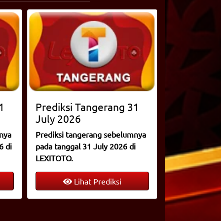
1
Prediksi
Tangerang
31
Prediksi
Ta
July 2026
July 2026
nya
Prediksi tangerang sebelumnya
Prediksi tang
6 di
pada tanggal 31 July 2026 di
pada tanggal 3
LEXITOTO.
LEXITOTO.
Lihat Prediksi
Liha