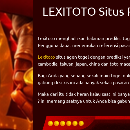
LEXITOTO Situs R
Lexitoto menghadirkan halaman prediksi tog
Pengguna dapat menemukan referensi pasaran
Lexitoto
situs agen togel dengan prediksi yan
cambodia, taiwan, japan, china dan toto maca
Bagi Anda yang senang sekali main togel onl
gabung di situs ini ada banyak sekali pasara
Maka dari itu tidak heran kalau saat ini ba
? ini memang saatnya untuk Anda bisa gabun