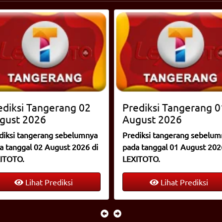
ediksi
Tangerang
02
Prediksi
Tangerang
0
gust 2026
August 2026
diksi tangerang sebelumnya
Prediksi tangerang sebelum
a tanggal 02 August 2026 di
pada tanggal 01 August 202
ITOTO.
LEXITOTO.
Lihat Prediksi
Lihat Prediksi