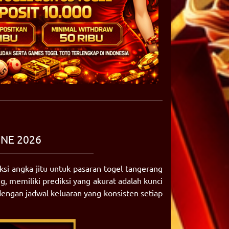
UNE 2026
i angka jitu untuk pasaran togel tangerang
, memiliki prediksi yang akurat adalah kunci
engan jadwal keluaran yang konsisten setiap