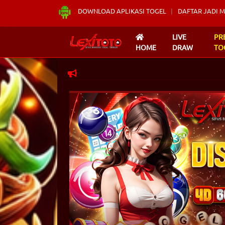
DOWNLOAD APLIKASI TOGEL
DAFTAR JADI 
LIVE
PR
HOME
DRAW
TO