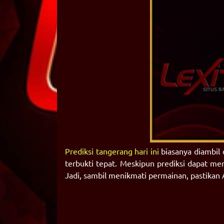
Prediksi tangerang hari ini
biasanya diambil 
terbukti tepat. Meskipun prediksi dapat 
Jadi, sambil menikmati permainan, pastikan