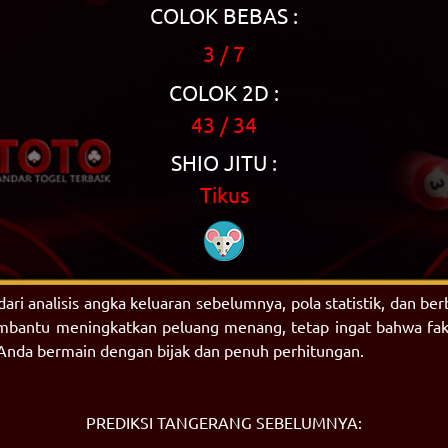
COLOK BEBAS :
3 / 7
COLOK 2D :
43 / 34
SHIO JITU :
Tikus
dari analisis angka keluaran sebelumnya, pola statistik, dan b
membantu meningkatkan peluang menang, tetap ingat bahwa fa
 Anda bermain dengan bijak dan penuh perhitungan.
PREDIKSI TANGERANG SEBELUMNYA: