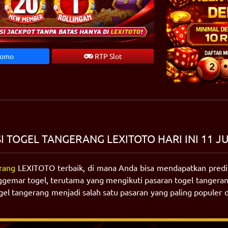
omo
RTP Slot
I TOGEL TANGERANG LEXITOTO HARI INI 11 J
erang
LEXITOTO terbaik, di mana Anda bisa mendapatkan prediks
nggemar togel, terutama yang mengikuti pasaran togel tangerang
 tangerang menjadi salah satu pasaran yang paling populer d