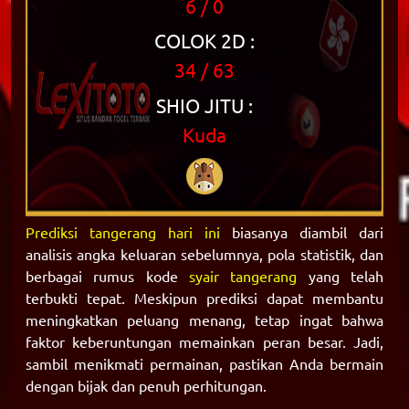
6 / 0
COLOK 2D :
34 / 63
SHIO JITU :
Kuda
Prediksi tangerang hari ini
biasanya diambil dari
analisis angka keluaran sebelumnya, pola statistik, dan
berbagai rumus kode
syair tangerang
yang telah
terbukti tepat. Meskipun prediksi dapat membantu
meningkatkan peluang menang, tetap ingat bahwa
faktor keberuntungan memainkan peran besar. Jadi,
sambil menikmati permainan, pastikan Anda bermain
dengan bijak dan penuh perhitungan.