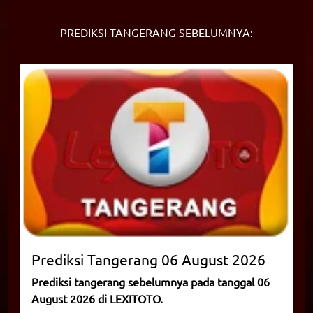
PREDIKSI TANGERANG SEBELUMNYA:
Prediksi
Tangerang
06 August 2026
Prediksi tangerang sebelumnya pada tanggal 06
August 2026 di LEXITOTO.