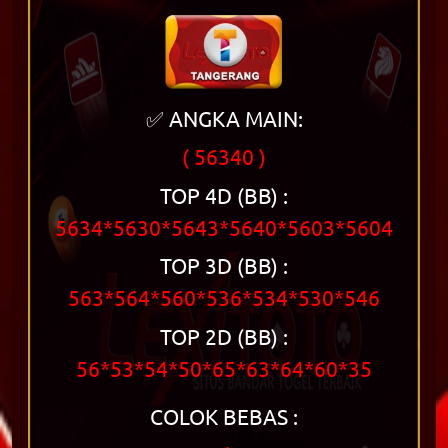
✅ ANGKA MAIN:
( 56340 )
TOP 4D (BB) :
5634*5630*5643*5640*5603*5604
TOP 3D (BB) :
563*564*560*536*534*530*546
TOP 2D (BB) :
56*53*54*50*65*63*64*60*35
COLOK BEBAS :