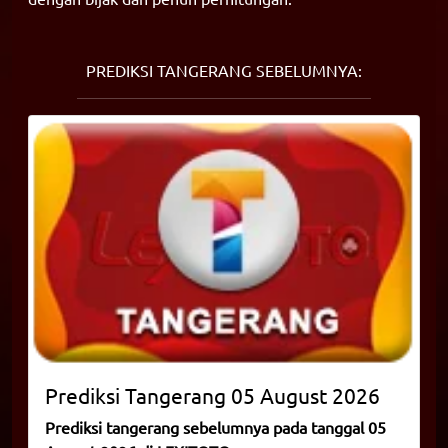
PREDIKSI TANGERANG SEBELUMNYA:
Prediksi
Tangerang
05 August 2026
Prediksi tangerang sebelumnya pada tanggal 05