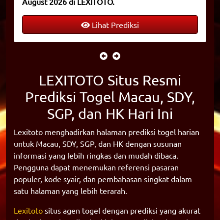
August 2026 di LEXITOTO.
Lihat Prediksi
LEXITOTO Situs Resmi
Prediksi Togel Macau, SDY,
SGP, dan HK Hari Ini
Lexitoto menghadirkan halaman prediksi togel harian
untuk Macau, SDY, SGP, dan HK dengan susunan
informasi yang lebih ringkas dan mudah dibaca.
Pengguna dapat menemukan referensi pasaran
populer, kode syair, dan pembahasan singkat dalam
satu halaman yang lebih terarah.
Lexitoto
situs agen togel dengan prediksi yang akurat