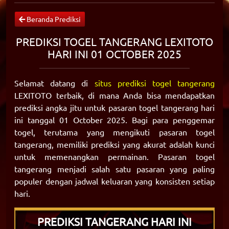
Beranda Prediksi
PREDIKSI TOGEL TANGERANG LEXITOTO
HARI INI 01 OCTOBER 2025
Selamat datang di
situs prediksi togel tangerang
LEXITOTO terbaik, di mana Anda bisa mendapatkan
prediksi angka jitu untuk pasaran togel tangerang hari
ini tanggal 01 October 2025. Bagi para penggemar
togel, terutama yang mengikuti pasaran togel
tangerang, memiliki prediksi yang akurat adalah kunci
untuk memenangkan permainan. Pasaran togel
tangerang menjadi salah satu pasaran yang paling
populer dengan jadwal keluaran yang konsisten setiap
hari.
PREDIKSI TANGERANG HARI INI