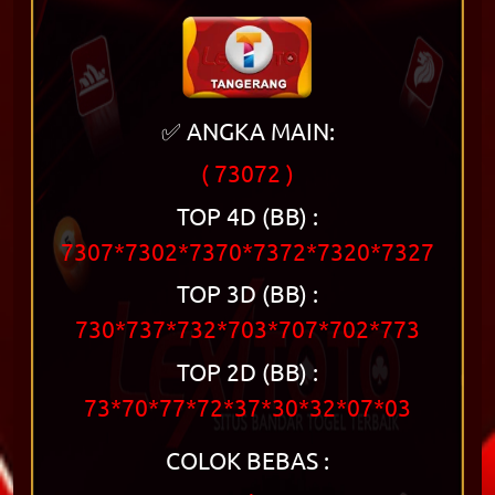
✅ ANGKA MAIN:
( 73072 )
TOP 4D (BB) :
7307*7302*7370*7372*7320*7327
TOP 3D (BB) :
730*737*732*703*707*702*773
TOP 2D (BB) :
73*70*77*72*37*30*32*07*03
COLOK BEBAS :