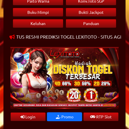
Paito Warna
Konv.Toto SGP
Buku Mimpi
Bukti Jackpot
Keluhan
Panduan
DI SITUS RESMI PREDIKSI TOGEL LEXITOTO - SITUS AGEN 
Login
Promo
RTP Slot