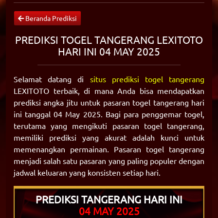
Beranda Prediksi
PREDIKSI TOGEL TANGERANG LEXITOTO
HARI INI 04 MAY 2025
Selamat datang di
situs prediksi togel tangerang
LEXITOTO terbaik, di mana Anda bisa mendapatkan
prediksi angka jitu untuk pasaran togel tangerang hari
ini tanggal 04 May 2025. Bagi para penggemar togel,
terutama yang mengikuti pasaran togel tangerang,
memiliki prediksi yang akurat adalah kunci untuk
memenangkan permainan. Pasaran togel tangerang
menjadi salah satu pasaran yang paling populer dengan
jadwal keluaran yang konsisten setiap hari.
PREDIKSI TANGERANG HARI INI
04 MAY 2025