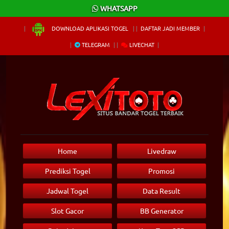
×
WHATSAPP
DOWNLOAD APLIKASI TOGEL
DAFTAR JADI MEMBER
TELEGRAM
LIVECHAT
Home
Livedraw
Prediksi Togel
Promosi
Jadwal Togel
Data Result
Slot Gacor
BB Generator