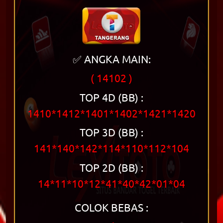
✅ ANGKA MAIN:
( 14102 )
TOP 4D (BB) :
1410*1412*1401*1402*1421*1420
TOP 3D (BB) :
141*140*142*114*110*112*104
TOP 2D (BB) :
14*11*10*12*41*40*42*01*04
COLOK BEBAS :