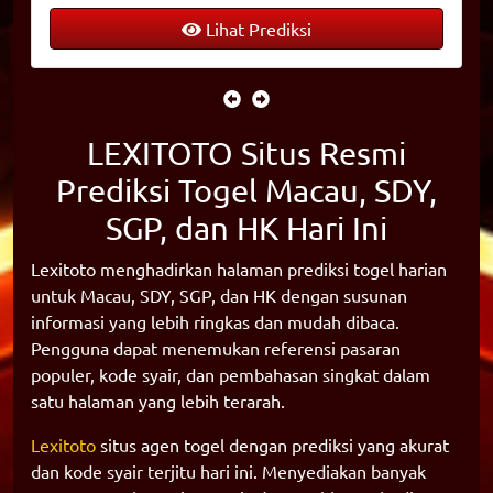
Lihat Prediksi
LEXITOTO Situs Resmi
Prediksi Togel Macau, SDY,
SGP, dan HK Hari Ini
Lexitoto menghadirkan halaman prediksi togel harian
untuk Macau, SDY, SGP, dan HK dengan susunan
informasi yang lebih ringkas dan mudah dibaca.
Pengguna dapat menemukan referensi pasaran
populer, kode syair, dan pembahasan singkat dalam
satu halaman yang lebih terarah.
Lexitoto
situs agen togel dengan prediksi yang akurat
dan kode syair terjitu hari ini. Menyediakan banyak