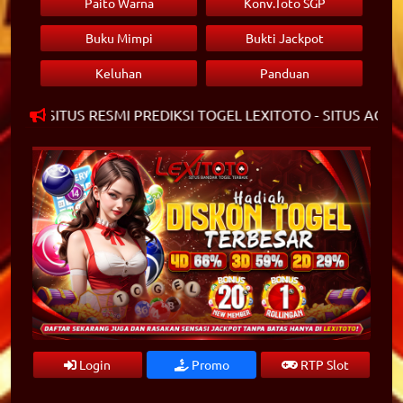
Paito Warna
Konv.Toto SGP
Buku Mimpi
Bukti Jackpot
Keluhan
Panduan
 DI SITUS RESMI PREDIKSI TOGEL LEXITOTO - SITUS AGEN
Login
Promo
RTP Slot