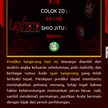
4 / 8
COLOK 2D :
89 / 48
SHIO JITU :
Kelinci
Prediksi tangerang hari ini
biasanya diambil dari
analisis angka keluaran sebelumnya, pola statistik, dan
berbagai rumus kode
syair tangerang
yang telah
terbukti tepat. Meskipun prediksi dapat membantu
meningkatkan peluang menang, tetap ingat bahwa
faktor keberuntungan memainkan peran besar. Jadi,
sambil menikmati permainan, pastikan Anda bermain
dengan bijak dan penuh perhitungan.