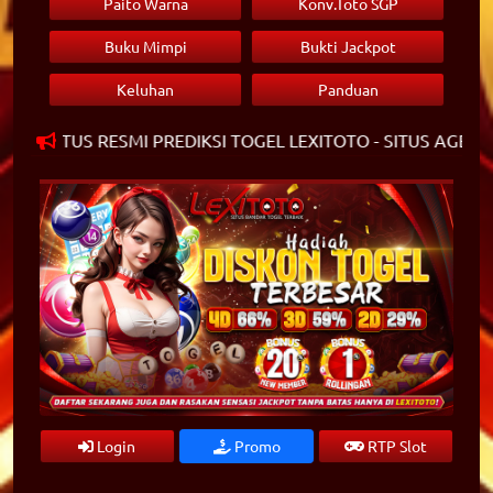
Paito Warna
Konv.Toto SGP
Buku Mimpi
Bukti Jackpot
Keluhan
Panduan
DI SITUS RESMI PREDIKSI TOGEL LEXITOTO - SITUS AGEN 
Login
Promo
RTP Slot