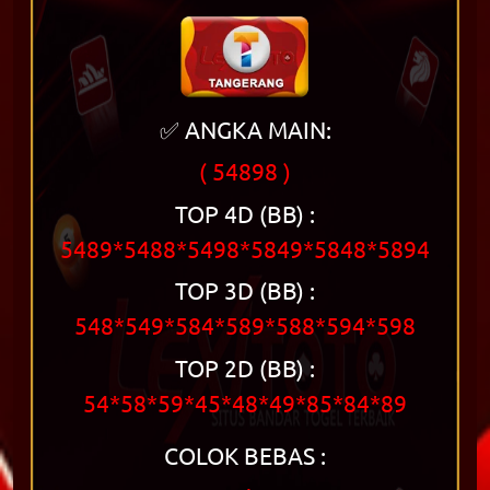
✅ ANGKA MAIN:
( 54898 )
TOP 4D (BB) :
5489*5488*5498*5849*5848*5894
TOP 3D (BB) :
548*549*584*589*588*594*598
TOP 2D (BB) :
54*58*59*45*48*49*85*84*89
COLOK BEBAS :