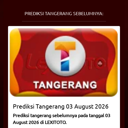
PREDIKSI TANGERANG SEBELUMNYA:
Prediksi
Tangerang
03 August 2026
Prediksi tangerang sebelumnya pada tanggal 03
August 2026 di LEXITOTO.