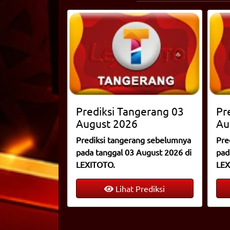
erang
04
Prediksi
Tangerang
03
Pr
August 2026
Au
ng sebelumnya
Prediksi tangerang sebelumnya
Pre
August 2026 di
pada tanggal 03 August 2026 di
pad
LEXITOTO.
LEX
rediksi
Lihat Prediksi