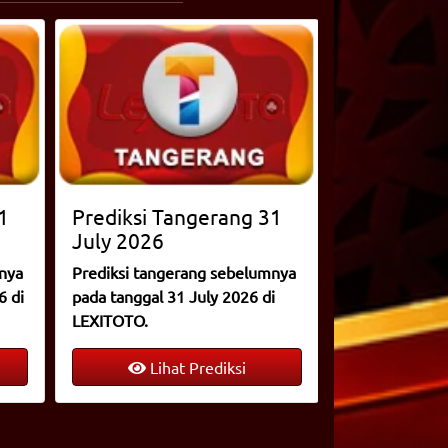
1
Prediksi
Tangerang
31
Prediksi
Ta
July 2026
July 2026
nya
Prediksi tangerang sebelumnya
Prediksi tang
6 di
pada tanggal 31 July 2026 di
pada tanggal 3
LEXITOTO.
LEXITOTO.
Lihat Prediksi
Liha