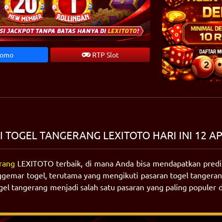
omo
RTP Slot
I TOGEL TANGERANG LEXITOTO HARI INI 12 AP
erang
LEXITOTO terbaik, di mana Anda bisa mendapatkan prediks
nggemar togel, terutama yang mengikuti pasaran togel tangeran
 tangerang menjadi salah satu pasaran yang paling populer d