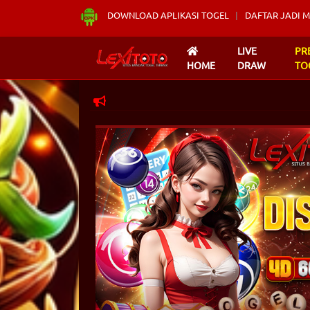
DOWNLOAD APLIKASI TOGEL
DAFTAR JADI 
LIVE
PR
HOME
DRAW
TO