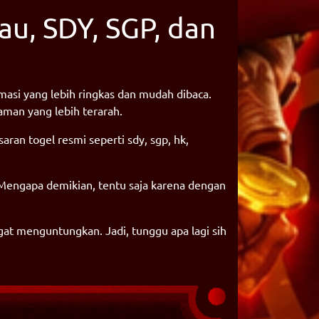
au, SDY, SGP, dan
asi yang lebih ringkas dan mudah dibaca.
man yang lebih terarah.
aran togel resmi seperti sdy, sgp, hk,
. Mengapa demikian, tentu saja karena dengan
gat menguntungkan. Jadi, tunggu apa lagi sih