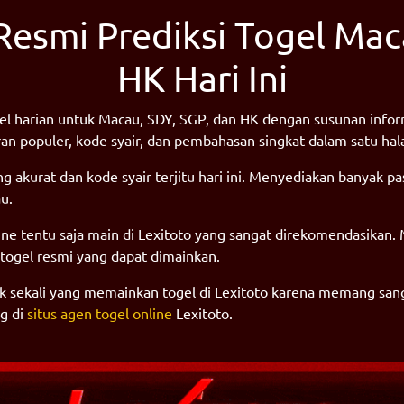
esmi Prediksi Togel Mac
HK Hari Ini
el harian untuk Macau, SDY, SGP, dan HK dengan susunan inform
 populer, kode syair, dan pembahasan singkat dalam satu hala
g akurat dan kode syair terjitu hari ini. Menyediakan banyak pas
u.
ine tentu saja main di Lexitoto yang sangat direkomendasikan
n togel resmi yang dapat dimainkan.
nyak sekali yang memainkan togel di Lexitoto karena memang san
g di
situs agen togel online
Lexitoto.