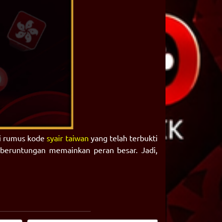
gai rumus kode
syair taiwan
yang telah terbukti
beruntungan memainkan peran besar. Jadi,