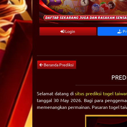
Login
Pr
Beranda Prediksi
PREDI
Selamat datang di
situs prediksi togel taiwa
tanggal 30 May 2026. Bagi para penggemar 
memenangkan permainan. Pasaran togel taiwa