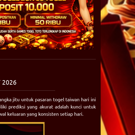
Y 2026
ka jitu untuk pasaran togel taiwan hari ini
ki prediksi yang akurat adalah kunci untuk
l keluaran yang konsisten setiap hari.