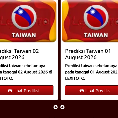
ediksi
Taiwan
02
Prediksi
Taiwan
01
gust 2026
August 2026
diksi taiwan sebelumnya
Prediksi taiwan sebelumnya
a tanggal 02 August 2026 di
pada tanggal 01 August 202
ITOTO.
LEXITOTO.
Lihat Prediksi
Lihat Prediksi