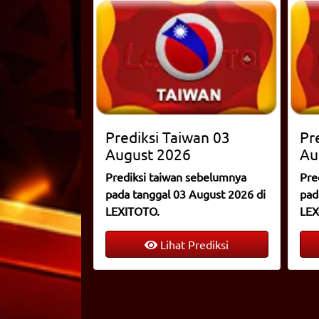
an
04
Prediksi
Taiwan
03
Pr
August 2026
Au
sebelumnya
Prediksi taiwan sebelumnya
Pre
August 2026 di
pada tanggal 03 August 2026 di
pad
LEXITOTO.
LEX
rediksi
Lihat Prediksi