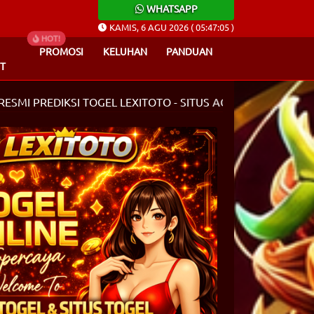
WHATSAPP
KAMIS
, 6 AGU 2026
(
05
:
47
:
06
)
HOT!
PROMOSI
KELUHAN
PANDUAN
T
 PREDIKSI TOGEL LEXITOTO - SITUS AGEN TOGEL DENGAN P