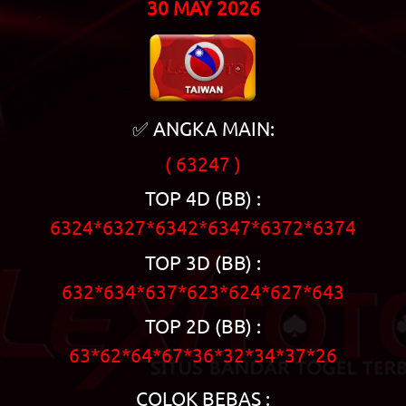
30 MAY 2026
✅ ANGKA MAIN:
( 63247 )
TOP 4D (BB) :
6324*6327*6342*6347*6372*6374
TOP 3D (BB) :
632*634*637*623*624*627*643
TOP 2D (BB) :
63*62*64*67*36*32*34*37*26
COLOK BEBAS :