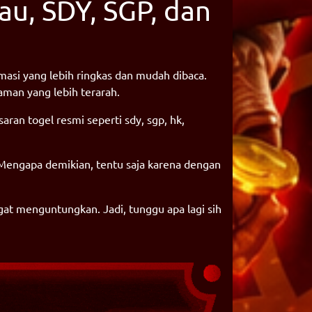
au, SDY, SGP, dan
asi yang lebih ringkas dan mudah dibaca.
man yang lebih terarah.
aran togel resmi seperti sdy, sgp, hk,
. Mengapa demikian, tentu saja karena dengan
gat menguntungkan. Jadi, tunggu apa lagi sih