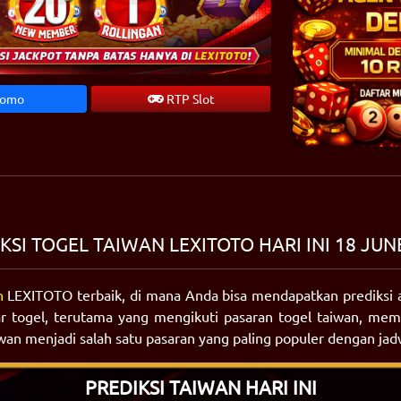
omo
RTP Slot
KSI TOGEL TAIWAN LEXITOTO HARI INI 18 JUN
n
LEXITOTO terbaik, di mana Anda bisa mendapatkan prediksi ang
 togel, terutama yang mengikuti pasaran togel taiwan, memili
n menjadi salah satu pasaran yang paling populer dengan jadwa
PREDIKSI TAIWAN HARI INI