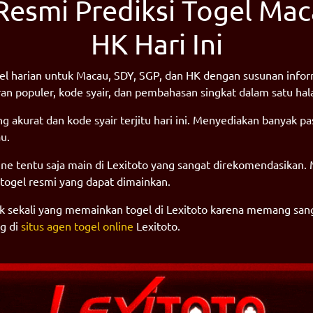
esmi Prediksi Togel Mac
HK Hari Ini
el harian untuk Macau, SDY, SGP, dan HK dengan susunan inform
 populer, kode syair, dan pembahasan singkat dalam satu hala
g akurat dan kode syair terjitu hari ini. Menyediakan banyak pas
u.
ine tentu saja main di Lexitoto yang sangat direkomendasikan
n togel resmi yang dapat dimainkan.
nyak sekali yang memainkan togel di Lexitoto karena memang san
g di
situs agen togel online
Lexitoto.