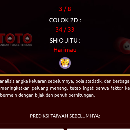
3 / 8
COLOK 2D :
34 / 33
SHIO JITU :
Harimau
 analisis angka keluaran sebelumnya, pola statistik, dan berba
 meningkatkan peluang menang, tetap ingat bahwa faktor ke
 bermain dengan bijak dan penuh perhitungan.
PREDIKSI TAIWAN SEBELUMNYA: