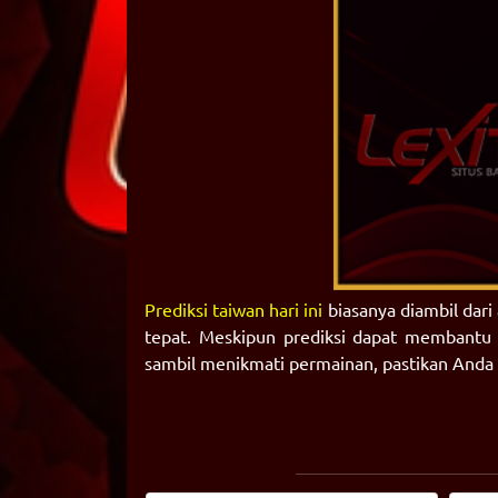
Prediksi taiwan hari ini
biasanya diambil dari
tepat. Meskipun prediksi dapat membantu
sambil menikmati permainan, pastikan Anda