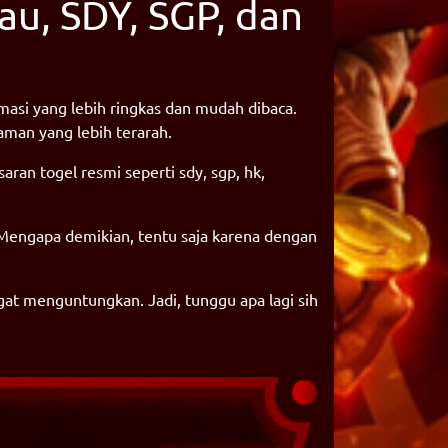
au, SDY, SGP, dan
asi yang lebih ringkas dan mudah dibaca.
man yang lebih terarah.
aran togel resmi seperti sdy, sgp, hk,
. Mengapa demikian, tentu saja karena dengan
gat menguntungkan. Jadi, tunggu apa lagi sih