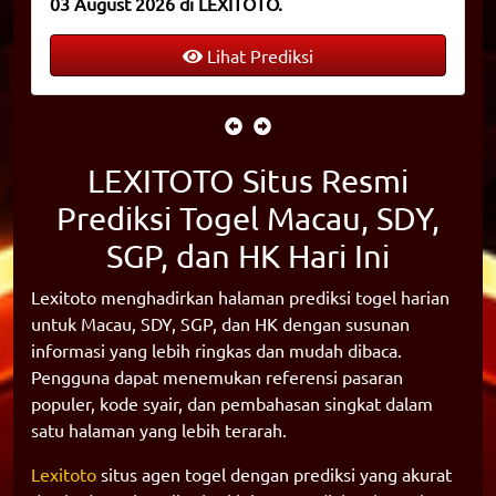
03 August 2026 di LEXITOTO.
Lihat Prediksi
LEXITOTO Situs Resmi
Prediksi Togel Macau, SDY,
SGP, dan HK Hari Ini
Lexitoto menghadirkan halaman prediksi togel harian
untuk Macau, SDY, SGP, dan HK dengan susunan
informasi yang lebih ringkas dan mudah dibaca.
Pengguna dapat menemukan referensi pasaran
populer, kode syair, dan pembahasan singkat dalam
satu halaman yang lebih terarah.
Lexitoto
situs agen togel dengan prediksi yang akurat