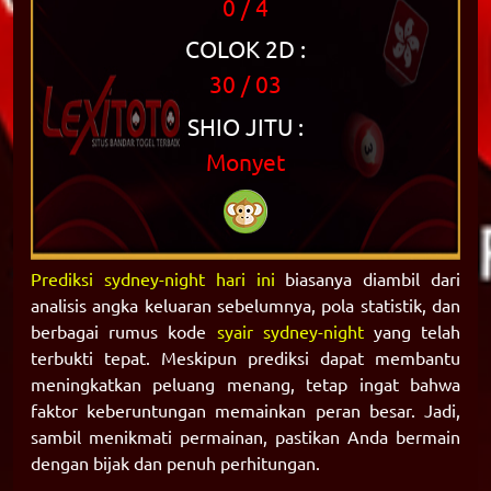
0 / 4
COLOK 2D :
30 / 03
SHIO JITU :
Monyet
Prediksi sydney-night hari ini
biasanya diambil dari
analisis angka keluaran sebelumnya, pola statistik, dan
berbagai rumus kode
syair sydney-night
yang telah
terbukti tepat. Meskipun prediksi dapat membantu
meningkatkan peluang menang, tetap ingat bahwa
faktor keberuntungan memainkan peran besar. Jadi,
sambil menikmati permainan, pastikan Anda bermain
dengan bijak dan penuh perhitungan.