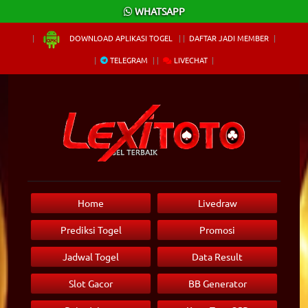
×
WHATSAPP
DOWNLOAD APLIKASI TOGEL
DAFTAR JADI MEMBER
TELEGRAM
LIVECHAT
Home
Livedraw
Prediksi Togel
Promosi
Jadwal Togel
Data Result
Slot Gacor
BB Generator