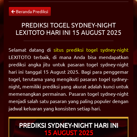
Beranda Prediksi
PREDIKSI TOGEL SYDNEY-NIGHT
LEXITOTO HARI INI 15 AUGUST 2025
Selamat datang di
situs prediksi togel sydney-night
LEXITOTO terbaik, di mana Anda bisa mendapatkan
prediksi angka jitu untuk pasaran togel sydney-night
hari ini tanggal 15 August 2025. Bagi para penggemar
togel, terutama yang mengikuti pasaran togel sydney-
night, memiliki prediksi yang akurat adalah kunci untuk
memenangkan permainan. Pasaran togel sydney-night
menjadi salah satu pasaran yang paling populer dengan
jadwal keluaran yang konsisten setiap hari.
PREDIKSI SYDNEY-NIGHT HARI INI
15 AUGUST 2025