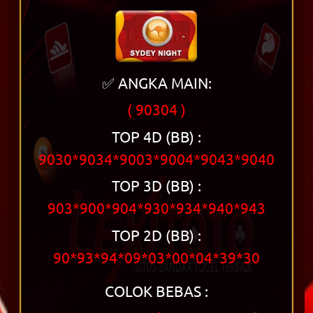
✅ ANGKA MAIN:
( 90304 )
TOP 4D (BB) :
9030*9034*9003*9004*9043*9040
TOP 3D (BB) :
903*900*904*930*934*940*943
TOP 2D (BB) :
90*93*94*09*03*00*04*39*30
COLOK BEBAS :