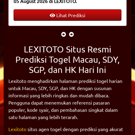
05 August 2026 di LEXITOTO.
Lihat Prediksi
LEXITOTO Situs Resmi
Prediksi Togel Macau, SDY,
SGP, dan HK Hari Ini
Lexitoto menghadirkan halaman prediksi togel harian
untuk Macau, SDY, SGP, dan HK dengan susunan
informasi yang lebih ringkas dan mudah dibaca.
Pengguna dapat menemukan referensi pasaran
populer, kode syair, dan pembahasan singkat dalam
satu halaman yang lebih terarah.
Lexitoto
situs agen togel dengan prediksi yang akurat