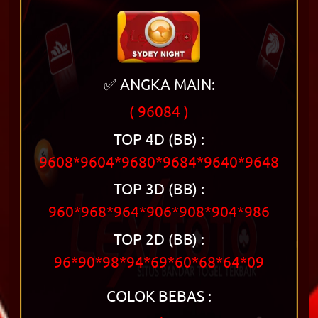
✅ ANGKA MAIN:
( 96084 )
TOP 4D (BB) :
9608*9604*9680*9684*9640*9648
TOP 3D (BB) :
960*968*964*906*908*904*986
TOP 2D (BB) :
96*90*98*94*69*60*68*64*09
COLOK BEBAS :