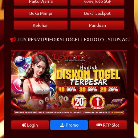
Paito Warna
Konv.Toto SGP
Buku Mimpi
Bukti Jackpot
Keluhan
Panduan
DI SITUS RESMI PREDIKSI TOGEL LEXITOTO - SITUS AGEN 
Login
Promo
RTP Slot