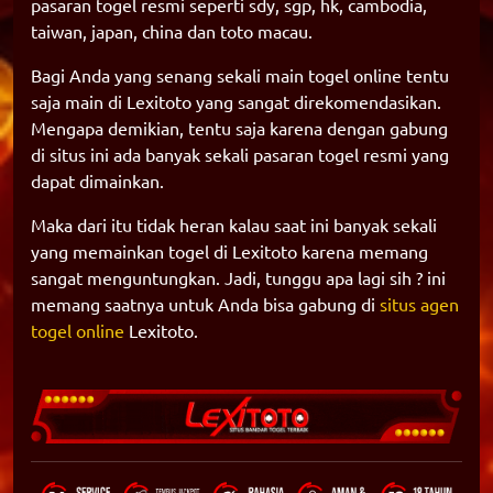
pasaran togel resmi seperti sdy, sgp, hk, cambodia,
taiwan, japan, china dan toto macau.
Bagi Anda yang senang sekali main togel online tentu
saja main di Lexitoto yang sangat direkomendasikan.
Mengapa demikian, tentu saja karena dengan gabung
di situs ini ada banyak sekali pasaran togel resmi yang
dapat dimainkan.
Maka dari itu tidak heran kalau saat ini banyak sekali
yang memainkan togel di Lexitoto karena memang
sangat menguntungkan. Jadi, tunggu apa lagi sih ? ini
memang saatnya untuk Anda bisa gabung di
situs agen
togel online
Lexitoto.